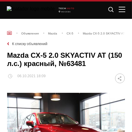
TECH
/AUTO
МОСКВА
Объявления
Mazda
CX-5
Mazda CX-5 2.0 SKYACTIV AT (150
К списку объявлений
Mazda CX-5 2.0 SKYACTIV AT (150
л.с.) красный, №63481
06.10.2021 18:09