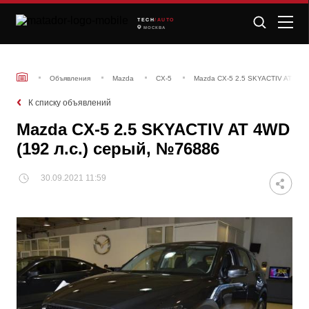
TECH
/AUTO
МОСКВА
Объявления
Mazda
CX-5
Mazda CX-5 2.5 SKYACTIV AT 4WD 
К списку объявлений
Mazda CX-5 2.5 SKYACTIV AT 4WD
(192 л.с.) серый, №76886
30.09.2021 11:59