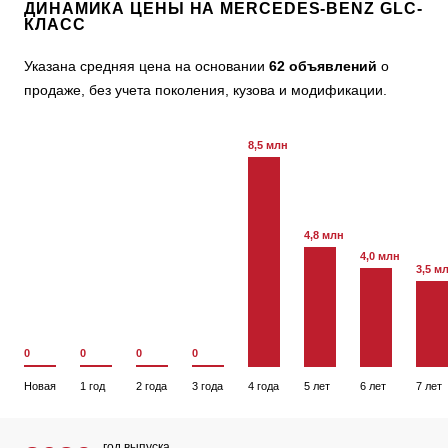
ДИНАМИКА ЦЕНЫ НА MERCEDES-BENZ GLC-
КЛАСС
Указана средняя цена на основании
62 объявлений
о
продаже, без учета поколения, кузова и модификации.
8,5 млн
4,8 млн
4,0 млн
3,5 м
0
0
0
0
Новая
1 год
2 года
3 года
4 года
5 лет
6 лет
7 лет
год выпуска