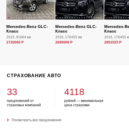
Mercedes-Benz GLC-
Mercedes-Benz GLC-
Mercedes-B
Класс
Класс
Класс
2015, 91664 км
2016, 176455 км
2016, 176455 к
2720000 Р
2690000 Р
2801025 Р
СТРАХОВАНИЕ АВТО
33
4118
предложений от
рублей — минимальная
страховых компаний
цена страховки
Посмотреть все предложения