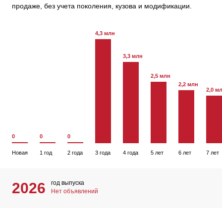
продаже, без учета поколения, кузова и модификации.
4,3 млн
3,3 млн
2,5 млн
2,2 млн
2,0 м
0
0
0
Новая
1 год
2 года
3 года
4 года
5 лет
6 лет
7 лет
год выпуска
2026
Нет объявлений