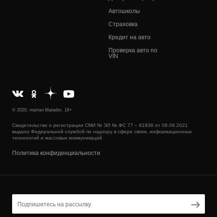
Автошколы
Страховка
Кредит на авто
Проверка авто по
VIN
© 2020, портал Matador, 18+
Свидетельство о регистрации СМИ № ЭЛ № ФС 77 – 81836 от 09.09.2021
выдано Федеральной службой по надзору в сфере связи, информационных
технологий и массовых коммуникаций
Политика конфиденциальности