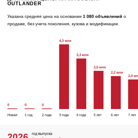
OUTLANDER
Указана средняя цена на основании
1 080 объявлений
о
продаже, без учета поколения, кузова и модификации.
4,3 млн
3,3 млн
2,5 млн
2,2 млн
2,0 м
0
0
0
Новая
1 год
2 года
3 года
4 года
5 лет
6 лет
7 лет
год выпуска
2026