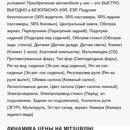
условиях! Приобретение автомобиля у нас – это БЫСТРО,
ВЫГОДНО и БЕЗОПАСНО! ASR, ESP, Подушки
безопасности (SRS водителя, SRS пассажира, SRS задние
пассажиры, SRS боковые), Центральный замок, Обогрев
зеркал, Парктроники (Парктроник задний), Подогрев
сидений (Подогрев пер.сидений), Обогрев стекол (Обогрев
задн. стекла), Датчики (Датчик дождя, Датчик света), Климат
(Климат 1 зона), Бортовой компьютер, Мультимедиа (CD),
Противотуманные фары, Тип фар (Светодиодные фары),
Рег-ка вод. сиденья (Эл.рег. вод.сиденья), Рег-ка пас.
сиденья (Эл.рег. пас.сиденья), Регулировка руля (Рег-ка
руля вылет), Обивка салона (Кожаный салон),
Легкосплавные диски, Цвет салона (Цвет салона темный),
Электрозеркала, Электропривод стекол (Перед. эл-
подъемники, Задние эл-подъемники), Усилитель руля
(ЭГУР), Мультируль, Эл-тро склад. зеркал, Камера (Камера
заднего вида)
ДИНАМИКА ЦЕНЫ НА MITSUBISHI