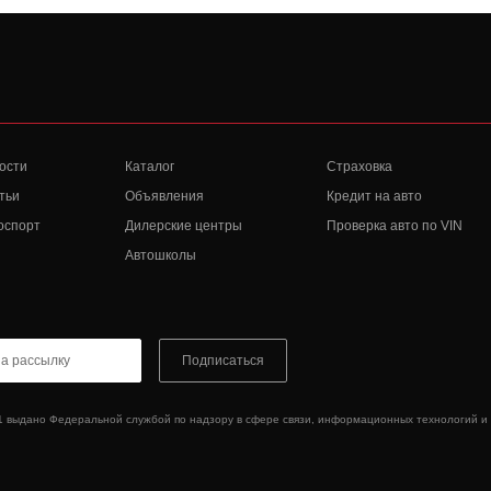
ости
Каталог
Страховка
тьи
Объявления
Кредит на авто
оспорт
Дилерские центры
Проверка авто по VIN
Автошколы
Подписаться
1 выдано Федеральной службой по надзору в сфере связи, информационных технологий и