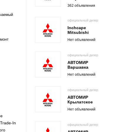
362 объявления
чаемый
официальный дилер
Inchcape
Mitsubishi
емонт
Нет объявлений
официальный дилер
АВТОМИР
Варшавка
Нет объявлений
официальный дилер
АВТОМИР
Крылатское
Нет объявлений
ое
Trade-In
официальный дилер
ого
АВТОМИР