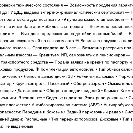
оверки технического состояния — Возможность продления гарант
П до ГИБДД, выдаем экпертно-криминалистический сертификат — П
 подготовка и диагностика по 79 пунктам каждого автомобиля — 
-ин - зачтем Ваш автомобиль в счет нового — Возможно рефинанс
редитом — Выгодные предложения на детейлинг автомобилей — В
вания покупателей по возврату авто 🎯 Возможна покупка за нал
льного взноса — Срок кредита до 8 лет — Возможна рассрочка или 
чальным взносом — Кредитуем ИП, самозанятых и пенсионеров —
транспортного средства — Подача заявки на кредит по паспорту и
вых продуктов. 🎯 Комплектация автомобиля: • Тип обивки салона
 Биксенон • Легкосплавные диски: 18 • Рейлинги на крыше • Фаркоп
ютер • Круиз-контроль: Пассивный • Обогрев зеркал • Омыватель 
 фары • Датчик света • Обогрев передних сидений • Климат: Клима
дъемники: Электро все • Сиденье водителя: Электрорегулировка • С
вух плоскостях • Антиблокировочная система (ABS) • Антипробуксо
зопасности: Передние и боковые • Задний парковочный радар • Си
 задней двери: Распашные • Тип передних тормозов: Дисковые • Тип 
ги: Не выдвижные