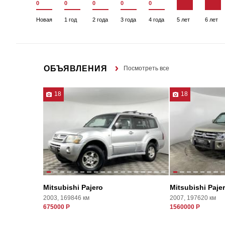
0
0
0
0
0
Новая
1 год
2 года
3 года
4 года
5 лет
6 лет
ОБЪЯВЛЕНИЯ
Посмотреть все
18
18
Mitsubishi Pajero
Mitsubishi Paje
2003, 169846 км
2007, 197620 км
675000 Р
1560000 Р