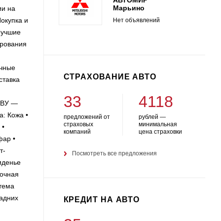
Марьино
ии на
окупка и
Нет объявлений
Лучшие
ирования
ичные
СТРАХОВАНИЕ АВТО
ставка
33
4118
 ВУ —
: Кожа •
предложений от
рублей —
страховых
минимальная
 •
компаний
цена страховки
фар •
т-
Посмотреть все предложения
иденье
вочная
стема
задних
КРЕДИТ НА АВТО