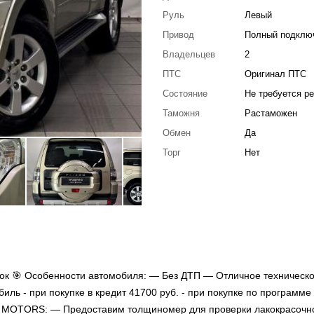
Руль
Левый
Привод
Полный подклю
Владельцев
2
ПТС
Оригинал ПТС
Состояние
Не требуется р
Таможня
Растаможен
Обмен
Да
Торг
Нет
к 🎯 Особенности автомобиля: — Без ДТП — Отличное техническ
ь - при покупке в кредит 41700 руб. - при покупке по программе 
IT MOTORS: — Предоставим толщиномер для проверки лакокрасочн