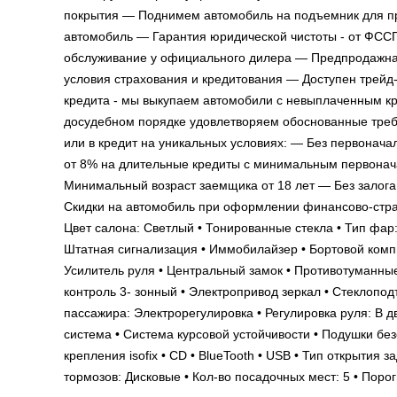
покрытия — Поднимем автомобиль на подъемник для пр
автомобиль — Гарантия юридической чистоты - от ФСС
обслуживание у официального дилера — Предпродажная
условия страхования и кредитования — Доступен трейд
кредита - мы выкупаем автомобили с невыплаченным к
досудебном порядке удовлетворяем обоснованные требо
или в кредит на уникальных условиях: — Без первонача
от 8% на длительные кредиты с минимальным первона
Минимальный возраст заемщика от 18 лет — Без залога 
Скидки на автомобиль при оформлении финансово-страхо
Цвет салона: Светлый • Тонированные стекла • Тип фар:
Штатная сигнализация • Иммобилайзер • Бортовой компь
Усилитель руля • Центральный замок • Противотуманные
контроль 3- зонный • Электропривод зеркал • Стеклопо
пассажира: Электрорегулировка • Регулировка руля: В д
система • Система курсовой устойчивости • Подушки бе
крепления isofix • CD • BlueTooth • USB • Тип открытия
тормозов: Дисковые • Кол-во посадочных мест: 5 • Поро