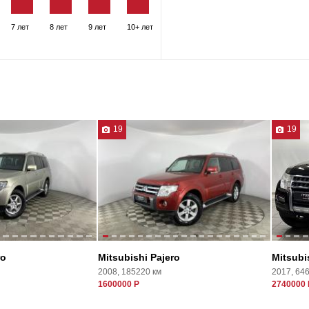
7 лет
8 лет
9 лет
10+ лет
19
19
ro
Mitsubishi Pajero
Mitsubi
2008, 185220 км
2017, 64
1600000 Р
2740000 