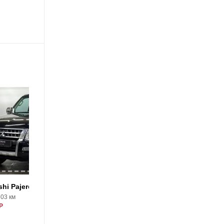
17
shi Pajero
Mitsubishi Pajero
603 км
2011, 152000 км
Р
2535000 Р