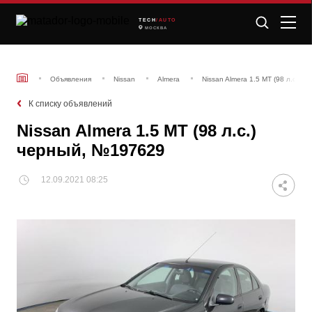
TECH
/AUTO
МОСКВА
Объявления
Nissan
Almera
Nissan Almera 1.5 MT (98 л.с.) 
К списку объявлений
Nissan Almera 1.5 MT (98 л.с.)
черный, №197629
12.09.2021 08:25