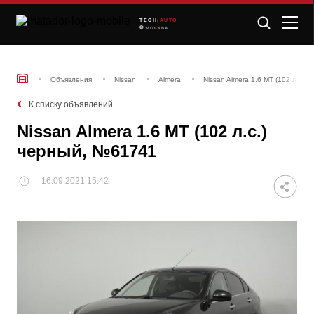
TECH
/AUTO
МОСКВА
Объявления
Nissan
Almera
Nissan Almera 1.6 MT (102 л.с.)
К списку объявлений
Nissan Almera 1.6 MT (102 л.с.)
черный, №61741
16.09.2021 15:42