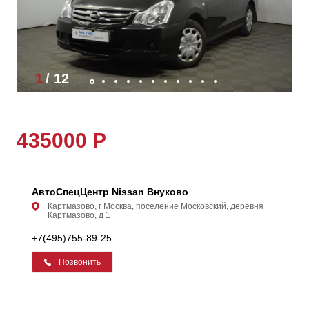
1
/
12
435000 Р
АвтоСпецЦентр Nissan Внуково
Картмазово, г Москва, поселение Московский, деревня
Картмазово, д 1
+7(495)755-89-25
Позвонить