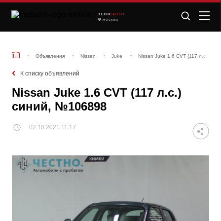
TECH
/AUTO
МОСКВА
Объявления
Nissan
Juke
Nissan Juke 1.6 CVT (117 л.с.) си
К списку объявлений
Nissan Juke 1.6 CVT (117 л.с.)
синий, №106898
02.10.2021 11:17