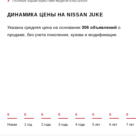
Полные характеристики модели в каталоге
ДИНАМИКА ЦЕНЫ НА NISSAN JUKE
Указана средняя цена на основании
306 объявлений
о
продаже, без учета поколения, кузова и модификации.
0
0
0
0
0
0
0
0
Новая
1 год
2 года
3 года
4 года
5 лет
6 лет
7 лет