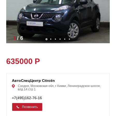
1
/
6
635000 Р
АвтоСпецЦентр Citroën
Сходня, Московская обл, г Химки, Ленинградское шоссе,
влд 14 стр 1
+7(495)162-76-16
Позвонить