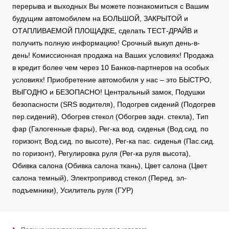
перерыва и выходных Вы можете познакомиться с Вашим
будущим автомобилем на БОЛЬШОЙ, ЗАКРЫТОЙ и
ОТАПЛИВАЕМОЙ ПЛОЩАДКЕ, сделать ТЕСТ-ДРАЙВ и
получить полную информацию! Срочный выкуп день-в-
день! Комиссионная продажа на Ваших условиях! Продажа
в кредит более чем через 10 Банков-партнеров на особых
условиях! Приобретение автомобиля у нас – это БЫСТРО,
ВЫГОДНО и БЕЗОПАСНО! Центральный замок, Подушки
безопасности (SRS водителя), Подогрев сидений (Подогрев
пер.сидений), Обогрев стекол (Обогрев задн. стекла), Тип
фар (Галогенные фары), Рег-ка вод. сиденья (Вод.сид. по
горизонт, Вод.сид. по высоте), Рег-ка пас. сиденья (Пас.сид.
по горизонт), Регулировка руля (Рег-ка руля высота),
Обивка салона (Обивка салона ткань), Цвет салона (Цвет
салона темный), Электропривод стекол (Перед. эл-
подъемники), Усилитель руля (ГУР)