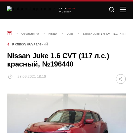
TECH
/AUTO
МОСКВА
Объявления
Nissan
Juke
Nissan Juke 1.6 CVT (117 л.с.) кр
К списку объявлений
Nissan Juke 1.6 CVT (117 л.с.)
красный, №196440
28.09.2021 18:10