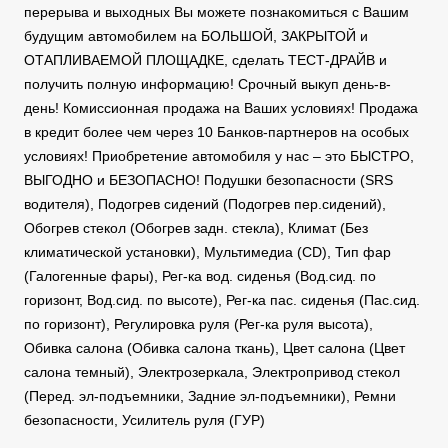
перерыва и выходных Вы можете познакомиться с Вашим
будущим автомобилем на БОЛЬШОЙ, ЗАКРЫТОЙ и
ОТАПЛИВАЕМОЙ ПЛОЩАДКЕ, сделать ТЕСТ-ДРАЙВ и
получить полную информацию! Срочный выкуп день-в-
день! Комиссионная продажа на Ваших условиях! Продажа
в кредит более чем через 10 Банков-партнеров на особых
условиях! Приобретение автомобиля у нас – это БЫСТРО,
ВЫГОДНО и БЕЗОПАСНО! Подушки безопасности (SRS
водителя), Подогрев сидений (Подогрев пер.сидений),
Обогрев стекол (Обогрев задн. стекла), Климат (Без
климатической установки), Мультимедиа (CD), Тип фар
(Галогенные фары), Рег-ка вод. сиденья (Вод.сид. по
горизонт, Вод.сид. по высоте), Рег-ка пас. сиденья (Пас.сид.
по горизонт), Регулировка руля (Рег-ка руля высота),
Обивка салона (Обивка салона ткань), Цвет салона (Цвет
салона темный), Электрозеркала, Электропривод стекол
(Перед. эл-подъемники, Задние эл-подъемники), Ремни
безопасности, Усилитель руля (ГУР)