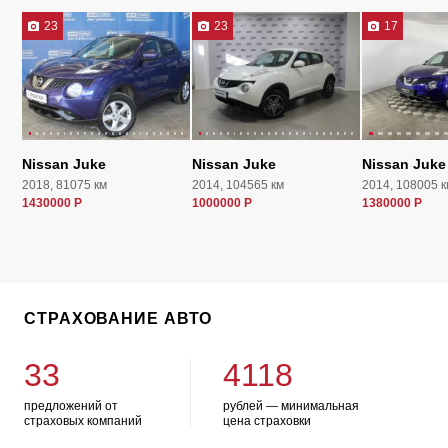
23
23
17
Nissan Juke
Nissan Juke
Nissan Juke
2018, 81075 км
2014, 104565 км
2014, 108005 к
1430000 Р
1000000 Р
1380000 Р
СТРАХОВАНИЕ АВТО
33
4118
предложений от
рублей — минимальная
страховых компаний
цена страховки