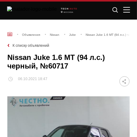
TECH
/AUTO
МОСКВА
Объявления
Nissan
Juke
Nissan Juke 1.6 MT (94 л.с.) черн
К списку объявлений
Nissan Juke 1.6 MT (94 л.с.)
черный, №60717
06.10.2021 18:47