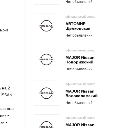
Нет объявлений
официальный дилер
АВТОМИР
Щелковская
емонт
Нет объявлений
официальный дилер
MAJOR Nissan
Новорижский
Нет объявлений
официальный дилер
 на 2
MAJOR Nissan
NISSAN,
Волоколамский
Нет объявлений
азгона
ник •
официальный дилер
ки •
MAJOR Nissan