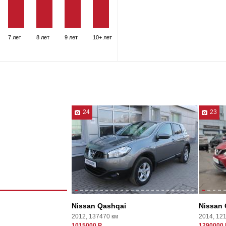
7 лет
8 лет
9 лет
10+ лет
24
23
Nissan Qashqai
Nissan 
2012, 137470 км
2014, 12
1015000 Р
1290000 