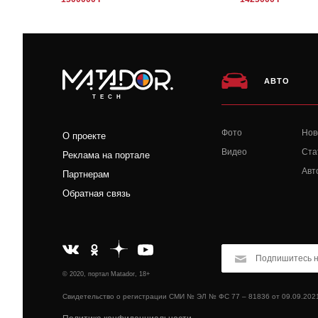
АВТО
TECH
Фото
Нов
О проекте
Видео
Ста
Реклама на портале
Авт
Партнерам
Обратная связь
© 2020, портал Matador, 18+
Свидетельство о регистрации СМИ № ЭЛ № ФС 77 – 81836 от 09.09.202