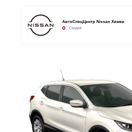
АвтоСпецЦентр Nissan Химки
Сходня