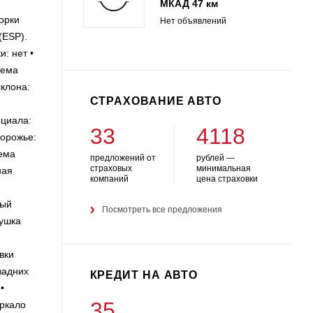
МКАД 47 км
орки
Нет объявлений
(ESP).
: нет •
тема
склона:
СТРАХОВАНИЕ АВТО
нциала:
33
4118
дорожье:
тема
предложений от
рублей —
страховых
минимальная
ная
компаний
цена страховки
ный
Посмотреть все предложения
душка
вки
задних
КРЕДИТ НА АВТО
•
35
еркало