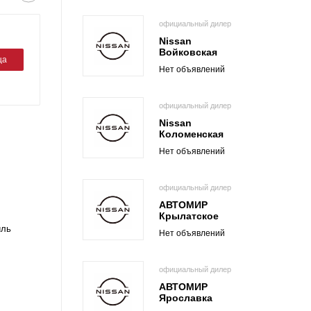
официальный дилер
Nissan
Войковская
ца
Нет объявлений
официальный дилер
Nissan
Коломенская
Нет объявлений
официальный дилер
АВТОМИР
Крылатское
иль
Нет объявлений
официальный дилер
АВТОМИР
Ярославка