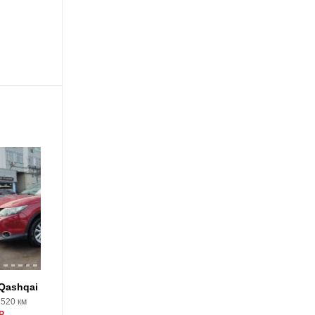
25
Qashqai
Nissan Qashqai
1520 км
2016, 144634 км
Р
1325000 Р