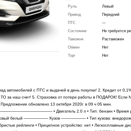
Руль
Левый
Привод
Передний
ПТС
---
Состояние
Не требуется р
Таможня
Растаможен
Обмен
Нет
Торг
Нет
д автомобилей с ПТС и выдачей в день покупки! 2. Кредит от 0,1%
3 ТО за наш счет! 5. Страховка от потери работы в ПОДАРОК! Если 
Предложение обновлено 13 октября 2020г. в 09 ч 05 мин.
—————— • Двигатель 2.0 л • Тип: бензин • Время р
ламутровый белый —————— Кузов —————— • Тип кузова: внедорож
бристые рейлинги • Прицепное устройство: нет • Легкосплавные дис