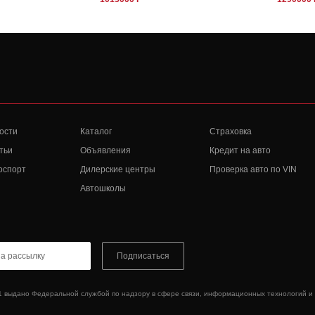
ости
Каталог
Страховка
тьи
Объявления
Кредит на авто
оспорт
Дилерские центры
Проверка авто по VIN
Автошколы
Подписаться
1 выдано Федеральной службой по надзору в сфере связи, информационных технологий и