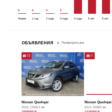
0
0
0
0
Новая
1 год
2 года
3 года
4 года
5 лет
6 лет
ОБЪЯВЛЕНИЯ
Посмотреть все
22
0
Nissan Qashqai
Nissan Qashqai
2016, 135821 км
2014, 93983 км
1500000 Р
1425000 Р