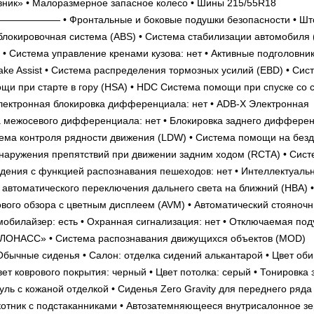
авник» • Малоразмерное запасное колесо • Шины 215/55R18
• Фронтальные и боковые подушки безопасности • Шт
блокировочная система (ABS) • Система стабилизации автомобиля 
• Система управление кренами кузова: нет • Активные подголовники
ke Assist • Система распределения тормозных усилий (EBD) • Сис
щи при старте в гору (HSA) • HDC Система помощи при спуске со 
 Электронная блокировка дифференциала: нет • ADB-X Электронная
а межосевого дифференциала: нет • Блокировка заднего диффере
тема контроля рядности движения (LDW) • Система помощи на без
бнаружения препятствий при движении задним ходом (RCTA) • Сис
идения с функцией распознавания пешеходов: нет • Интеллектуаль
 автоматического переключения дальнего света на ближний (HBA) •
ового обзора с цветным дисплеем (AVM) • Автоматический стояноч
ммобилайзер: есть • Охранная сигнализация: нет • Отключаемая по
-ГЛОНАСС» • Система распознавания движущихся объектов (MOD)
ые сиденья • Салон: отделка сидений алькантарой • Цвет оби
вет коврового покрытия: черный • Цвет потолка: серый • Тонировка 
уль с кожаной отделкой • Сиденья Zero Gravity для переднего ряда 
отник с подстаканниками • Автозатемняющееся внутрисалонное з