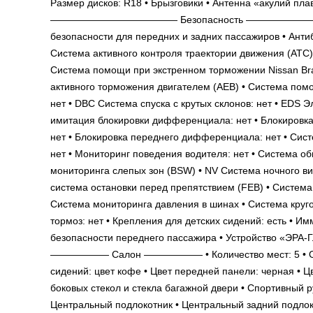
Размер дисков: R18 • Брызговики • Антенна «акулий пл
————————————— Безопасность ————————————— 
безопасности для передних и задних пассажиров • Анти
Система активного контроля траектории движения (ATC) 
Система помощи при экстренном торможении Nissan Bra
активного торможения двигателем (AEB) • Система помо
нет • DBC Система спуска с крутых склонов: нет • EDS
имитация блокировки дифференциала: нет • Блокировк
нет • Блокировка переднего дифференциала: нет • Сис
нет • Мониторинг поведения водителя: нет • Система о
мониторинга слепых зон (BSW) • NV Система ночного в
система остановки перед препятствием (FEB) • Система
Система мониторинга давления в шинах • Система круг
тормоз: нет • Крепления для детских сидений: есть • И
безопасности переднего пассажира • Устройство «ЭРА
—————— Салон —————— • Количество мест: 5 • Обычн
сидений: цвет кофе • Цвет передней панели: черная • Ц
боковых стекол и стекла багажной двери • Спортивный р
Центральный подлокотник • Центральный задний подлок