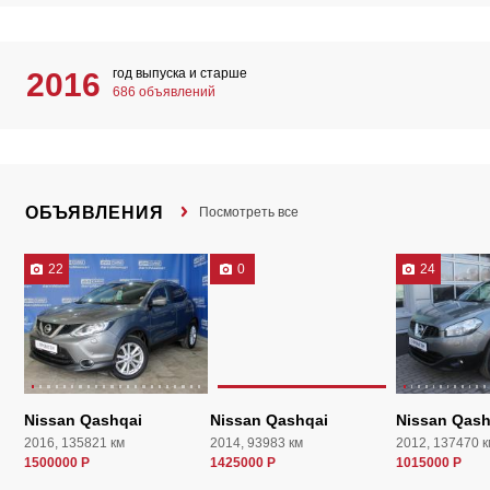
год выпуска и старше
2016
686 объявлений
ОБЪЯВЛЕНИЯ
Посмотреть все
22
0
24
Nissan Qashqai
Nissan Qashqai
Nissan Qash
2016, 135821 км
2014, 93983 км
2012, 137470 к
1500000 Р
1425000 Р
1015000 Р