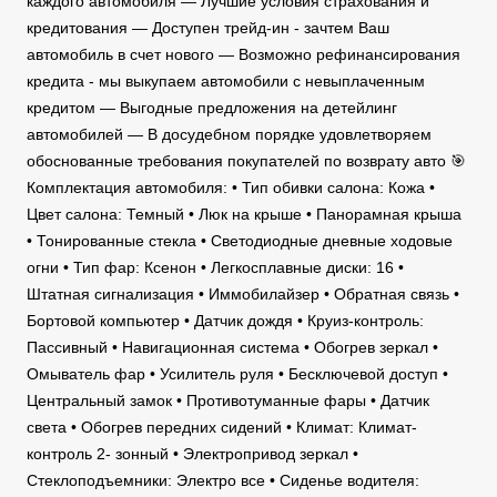
каждого автомобиля — Лучшие условия страхования и
кредитования — Доступен трейд-ин - зачтем Ваш
автомобиль в счет нового — Возможно рефинансирования
кредита - мы выкупаем автомобили с невыплаченным
кредитом — Выгодные предложения на детейлинг
автомобилей — В досудебном порядке удовлетворяем
обоснованные требования покупателей по возврату авто 🎯
Комплектация автомобиля: • Тип обивки салона: Кожа •
Цвет салона: Темный • Люк на крыше • Панорамная крыша
• Тонированные стекла • Светодиодные дневные ходовые
огни • Тип фар: Ксенон • Легкосплавные диски: 16 •
Штатная сигнализация • Иммобилайзер • Обратная связь •
Бортовой компьютер • Датчик дождя • Круиз-контроль:
Пассивный • Навигационная система • Обогрев зеркал •
Омыватель фар • Усилитель руля • Бесключевой доступ •
Центральный замок • Противотуманные фары • Датчик
света • Обогрев передних сидений • Климат: Климат-
контроль 2- зонный • Электропривод зеркал •
Стеклоподъемники: Электро все • Сиденье водителя: