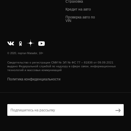
Страховка
Кредит на авто
Проверка авто по
VIN
© 2020, портал Matador, 18+
Свидетельство о регистрации СМИ № ЭЛ № ФС 77 – 81836 от 09.09.2021
выдано Федеральной службой по надзору в сфере связи, информационных
технологий и массовых коммуникаций
Политика конфиденциальности