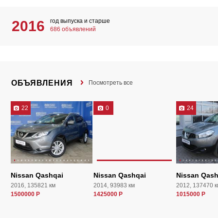
год выпуска и старше
2016
686 объявлений
ОБЪЯВЛЕНИЯ
Посмотреть все
22
0
24
Nissan Qashqai
Nissan Qashqai
Nissan Qash
2016, 135821 км
2014, 93983 км
2012, 137470 к
1500000 Р
1425000 Р
1015000 Р