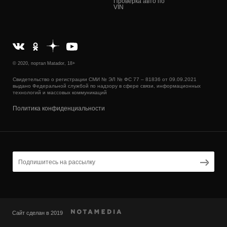
Проверка авто по
VIN
© 2020, портал Matador, 18+
Свидетельство о регистрации СМИ № ЭЛ № ФС 77 – 81836 от 09.09.2021
выдано Федеральной службой по надзору в сфере связи, информационных
технологий и массовых коммуникаций
Политика конфиденциальности
Сайт сделан в 2019