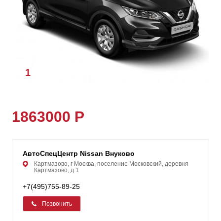
1
/
1
1863000 Р
АвтоСпецЦентр Nissan Внуково
Картмазово, г Москва, поселение Московский, деревня
Картмазово, д 1
+7(495)755-89-25
Позвонить