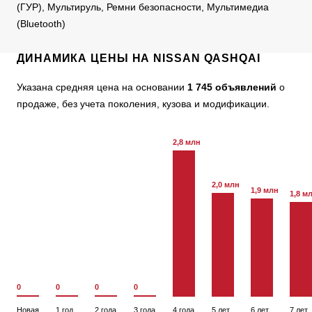
(ГУР), Мультируль, Ремни безопасности, Мультимедиа
(Bluetooth)
ДИНАМИКА ЦЕНЫ НА NISSAN QASHQAI
Указана средняя цена на основании
1 745 объявлений
о
продаже, без учета поколения, кузова и модификации.
2,8 млн
2,0 млн
1,9 млн
1,8 м
0
0
0
0
Новая
1 год
2 года
3 года
4 года
5 лет
6 лет
7 лет