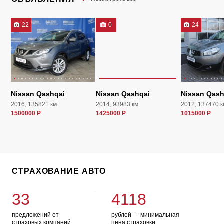
22
0
24
Nissan Qashqai
Nissan Qashqai
Nissan Qash
2016, 135821 км
2014, 93983 км
2012, 137470 к
1500000 Р
1425000 Р
1015000 Р
СТРАХОВАНИЕ АВТО
33
4118
предложений от
рублей — минимальная
страховых компаний
цена страховки