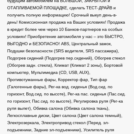
будущим автомобилем на БОЛЬШОЙ, ЗАКРЫТОЙ и
ОТАПЛИВАЕМОЙ ПЛОЩАДКЕ, сделать ТЕСТ-ДРАЙВ и
получить полную информацию! Срочный выкуп день-в-
день! Комиссионная продажа на Ваших условиях! Продажа
в кредит более чем через 10 Банков-партнеров на особых
условиях! Приобретение автомобиля у нас – это БЫСТРО,
ВЫГОДНО и БЕЗОПАСНО! ABS, Центральный замок,
Подушки безопасности (SRS водителя, SRS пассажира),
Подогрев сидений (Подогрев пер.сидений), Обогрев стекол
(Обогрев задн. стекла), Климат (Климат 2 зоны), Бортовой
компьютер, Мультимедиа (CD, USB, AUX),
Противотуманные фары, Корректор фар, Тип фар
(Галогенные фары), Рег-ка вод. сиденья (Вод.сид. по
горизонт, Вод.сид. по высоте), Рег-ка пас. сиденья (Пас.сид.
по горизонт, Пас.сид. по высоте), Регулировка руля (Рег-ка
руля вылет), Обивка салона (Обивка салона ткань),
Легкосплавные диски, Цвет салона (Цвет салона темный),
Электрозеркала, Электропривод стекол (Перед. эл-
подъемники, Задние эл-подъемники), Усилитель руля