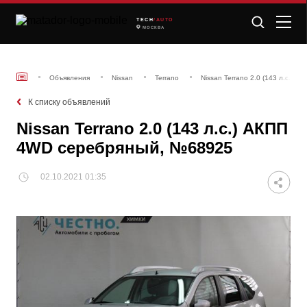
TECH
/AUTO
МОСКВА
Объявления
Nissan
Terrano
Nissan Terrano 2.0 (143 л.с.)
К списку объявлений
Nissan Terrano 2.0 (143 л.с.) АКПП
4WD серебряный, №68925
02.10.2021 01:35