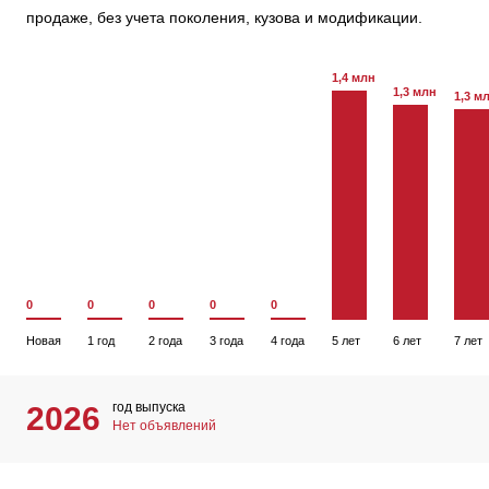
продаже, без учета поколения, кузова и модификации.
1,4 млн
1,3 млн
1,3 м
0
0
0
0
0
Новая
1 год
2 года
3 года
4 года
5 лет
6 лет
7 лет
год выпуска
2026
Нет объявлений