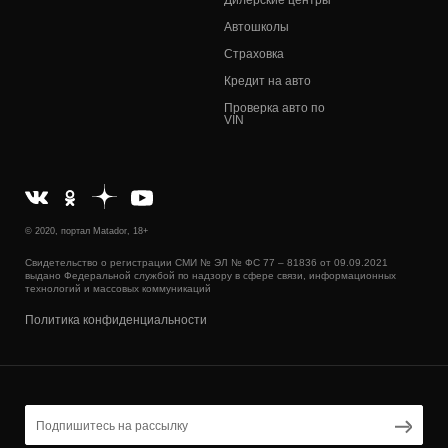
Дилерские центры
Автошколы
Страховка
Кредит на авто
Проверка авто по
VIN
© 2020, портал Matador, 18+
Свидетельство о регистрации СМИ № ЭЛ № ФС 77 – 81836 от 09.09.2021
выдано Федеральной службой по надзору в сфере связи, информационных
технологий и массовых коммуникаций
Политика конфиденциальности