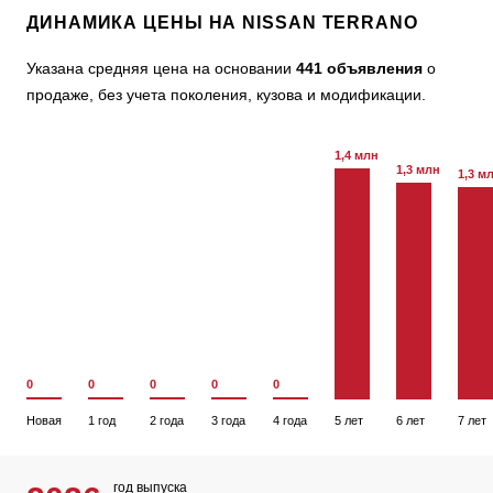
ДИНАМИКА ЦЕНЫ НА NISSAN TERRANO
Указана средняя цена на основании
441 объявления
о
продаже, без учета поколения, кузова и модификации.
1,4 млн
1,3 млн
1,3 м
0
0
0
0
0
Новая
1 год
2 года
3 года
4 года
5 лет
6 лет
7 лет
год выпуска