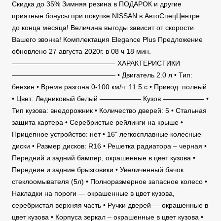
Скидка до 35% Зимняя резина в ПОДАРОК и другие
приятные бонусы при покупке NISSAN в АвтоСпецЦентре
до конца месяца! Величина выгоды зависит от скорости
Вашего звонка! Комплектация Elegance Plus Предложение
обновлено 27 августа 2020г. в 08 ч 18 мин.
——————————————— ХАРАКТЕРИСТИКИ
——————————————— • Двигатель 2.0 л • Тип:
бензин • Время разгона 0-100 км/ч: 11.5 c • Привод: полный
• Цвет: Ледниковый белый —————— Кузов —————— •
Тип кузова: внедорожник • Количество дверей: 5 • Стальная
защита картера • Серебристые рейлинги на крыше •
Прицепное устройство: нет • 16" легкосплавные колесные
диски • Размер дисков: R16 • Решетка радиатора – черная •
Передний и задний бампер, окрашенные в цвет кузова •
Передние и задние брызговики • Увеличенный бачок
стеклоомывателя (5л) • Полноразмерное запасное колесо •
Накладки на пороги — окрашенные в цвет кузова,
серебристая верхняя часть • Ручки дверей — окрашенные в
цвет кузова • Корпуса зеркал – окрашенные в цвет кузова •