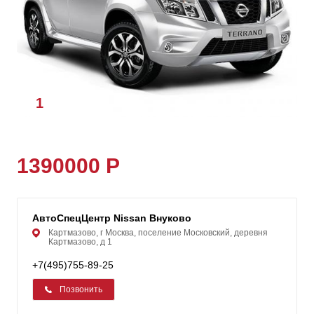
1
/
1
1390000 Р
АвтоСпецЦентр Nissan Внуково
Картмазово, г Москва, поселение Московский, деревня
Картмазово, д 1
+7(495)755-89-25
Позвонить