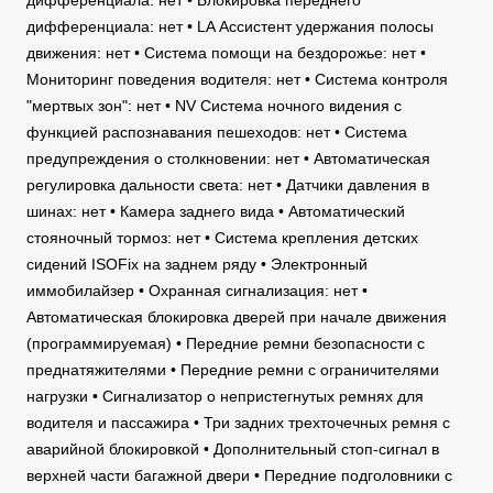
дифференциала: нет • Блокировка переднего
дифференциала: нет • LA Ассистент удержания полосы
движения: нет • Система помощи на бездорожье: нет •
Мониторинг поведения водителя: нет • Система контроля
"мертвых зон": нет • NV Система ночного видения с
функцией распознавания пешеходов: нет • Система
предупреждения о столкновении: нет • Автоматическая
регулировка дальности света: нет • Датчики давления в
шинах: нет • Камера заднего вида • Автоматический
стояночный тормоз: нет • Система крепления детских
сидений ISOFix на заднем ряду • Электронный
иммобилайзер • Охранная сигнализация: нет •
Автоматическая блокировка дверей при начале движения
(программируемая) • Передние ремни безопасности с
преднатяжителями • Передние ремни с ограничителями
нагрузки • Сигнализатор о непристегнутых ремнях для
водителя и пассажира • Три задних трехточечных ремня с
аварийной блокировкой • Дополнительный стоп-сигнал в
верхней части багажной двери • Передние подголовники с