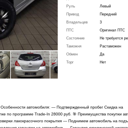
Руль
Левый
Привод
Передний
Владельцев
3
ПТС
Оригинал ПТС
Состояние
Не требуется р
Таможня
Растаможен
Обмен
Да
Торг
Нет
 Особенности автомобиля: — Подтвержденный пробег Скидка на
упке по программе Trade-In 28000 руб. 🎯 Преимущества покупки ав
верки лакокрасочного покрытия — Поднимем автомобиль на под
родления гарантии на автомобиль — Гарантия юридической чистоты