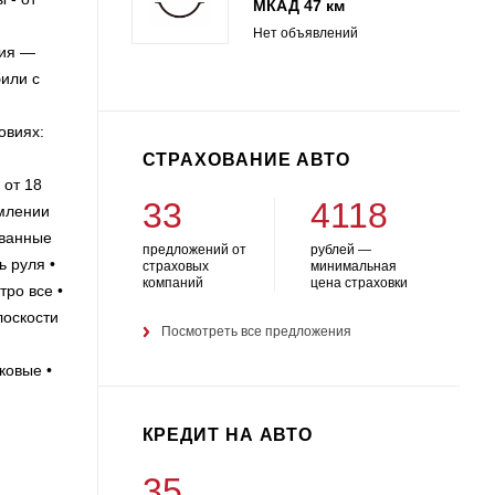
МКАД 47 км
Нет объявлений
ния —
или с
овиях:
СТРАХОВАНИЕ АВТО
от 18
33
4118
рмлении
ованные
предложений от
рублей —
ь руля •
страховых
минимальная
компаний
цена страховки
ро все •
лоскости
Посмотреть все предложения
ковые •
КРЕДИТ НА АВТО
35