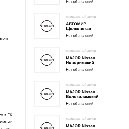
Нет объявлений
официальный дилер
АВТОМИР
Щелковская
Нет объявлений
емонт
официальный дилер
MAJOR Nissan
Новорижский
Нет объявлений
официальный дилер
MAJOR Nissan
Волоколамский
Нет объявлений
то в ГК
официальный дилер
ъемник
MAJOR Nissan
 - от