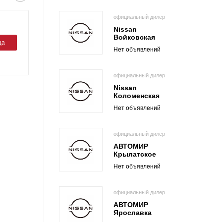
официальный дилер
Nissan
Войковская
ца
Нет объявлений
официальный дилер
Nissan
Коломенская
Нет объявлений
официальный дилер
АВТОМИР
Крылатское
Нет объявлений
официальный дилер
АВТОМИР
Ярославка