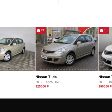
21
18
Nissan Tiida
Nissan 
2012, 145250 км
2010, 11
925000 Р
990000 Р