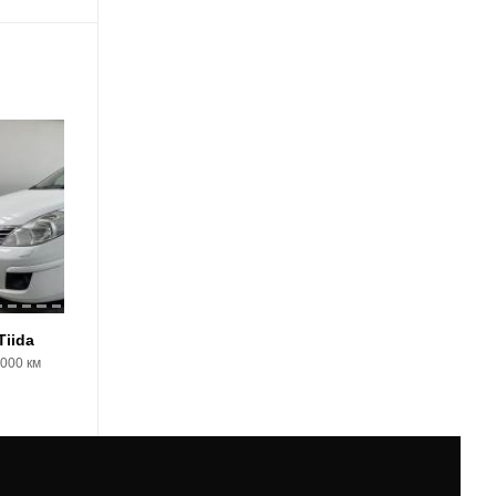
18
Tiida
Nissan Tiida
5000 км
2012, 145937 км
780000 Р