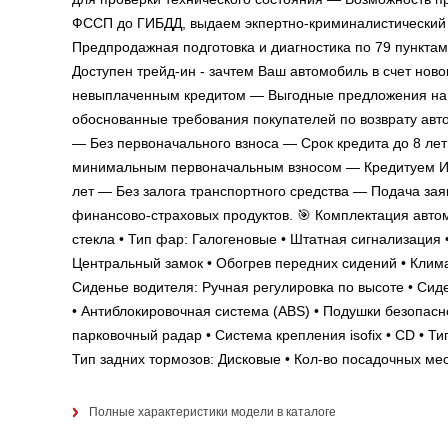
ФССП до ГИБДД, выдаем экпертно-криминалистический
Предпродажная подготовка и диагностика по 79 пункта
Доступен трейд-ин - зачтем Ваш автомобиль в счет но
невыплаченным кредитом — Выгодные предложения на 
обоснованные требования покупателей по возврату авто
— Без первоначального взноса — Срок кредита до 8 лет
минимальным первоначальным взносом — Кредитуем ИП
лет — Без залога транспортного средства — Подача за
финансово-страховых продуктов. 🎯 Комплектация автом
стекла • Тип фар: Галогеновые • Штатная сигнализация 
Центральный замок • Обогрев передних сидений • Клима
Сиденье водителя: Ручная регулировка по высоте • Сиде
• Антиблокировочная система (ABS) • Подушки безопасн
парковочный радар • Система крепления isofix • CD • Т
Тип задних тормозов: Дисковые • Кол-во посадочных мес
Полные характеристики модели в каталоге