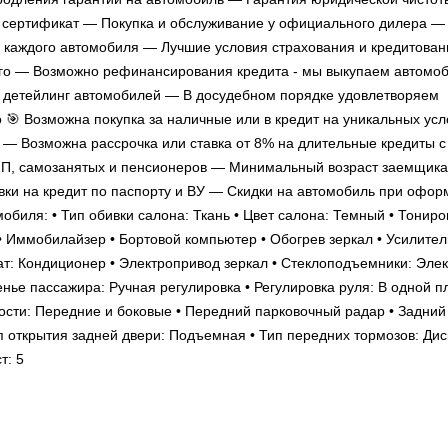
 сертификат — Покупка и обслуживание у официального дилера —
м каждого автомобиля — Лучшие условия страхования и кредитова
вого — Возможно рефинансирования кредита - мы выкупаем автомоб
детейлинг автомобилей — В досудебном порядке удовлетворяем
 🎯 Возможна покупка за наличные или в кредит на уникальных усл
 — Возможна рассрочка или ставка от 8% на длительные кредиты с
, самозанятых и пенсионеров — Минимальный возраст заемщика 
явки на кредит по паспорту и ВУ — Скидки на автомобиль при офо
обиля: • Тип обивки салона: Ткань • Цвет салона: Темный • Тонир
• Иммобилайзер • Бортовой компьютер • Обогрев зеркал • Усилител
т: Кондиционер • Электропривод зеркал • Стеклоподъемники: Элект
нье пассажира: Ручная регулировка • Регулировка руля: В одной п
ости: Передние и боковые • Передний парковочный радар • Задний
ип открытия задней двери: Подъемная • Тип передних тормозов: Дис
т: 5