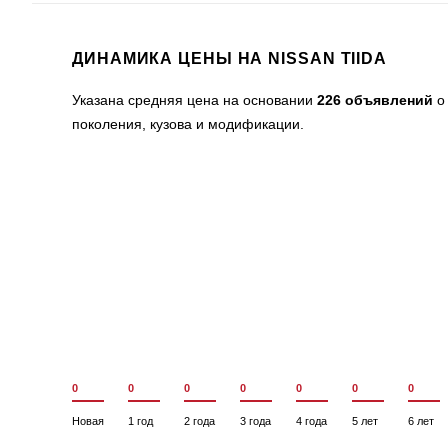
ДИНАМИКА ЦЕНЫ НА NISSAN TIIDA
Указана средняя цена на основании
226 объявлений
о 
поколения, кузова и модификации.
0
0
0
0
0
0
0
Новая
1 год
2 года
3 года
4 года
5 лет
6 лет