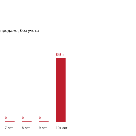
продаже, без учета
545 т
0
0
0
7 лет
8 лет
9 лет
10+ лет