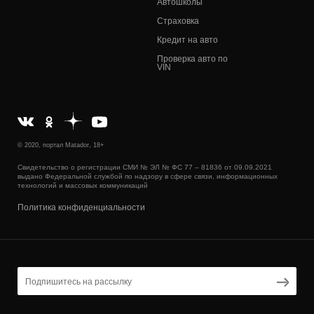
Автошколы
Страховка
Кредит на авто
Проверка авто по
VIN
© 2020, портал Matador, 18+
Свидетельство о регистрации СМИ № ЭЛ № ФС 77 – 81836 от 09.09.2021
выдано Федеральной службой по надзору в сфере связи, информационных
технологий и массовых коммуникаций
Политика конфиденциальности