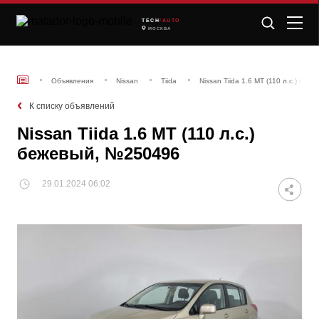
TECH
/AUTO
МОСКВА
Объявления
Nissan
Tiida
Nissan Tiida 1.6 MT (110 л.с.) бе
К списку объявлений
Nissan Tiida 1.6 MT (110 л.с.)
бежевый, №250496
29.01.2024 06:02