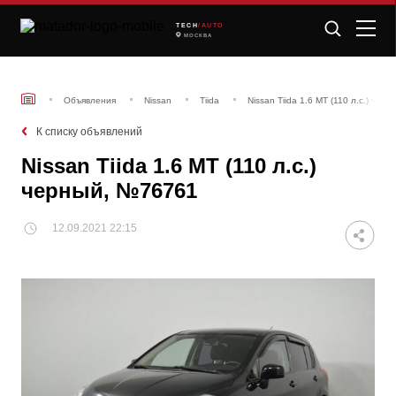
TECH
/AUTO
МОСКВА
Объявления
Nissan
Tiida
Nissan Tiida 1.6 MT (110 л.с.) че
К списку объявлений
Nissan Tiida 1.6 MT (110 л.с.)
черный, №76761
12.09.2021 22:15