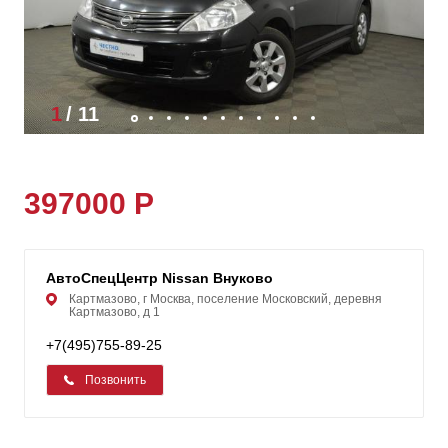
1
/
11
397000 Р
АвтоСпецЦентр Nissan Внуково
Картмазово, г Москва, поселение Московский, деревня
Картмазово, д 1
+7(495)755-89-25
Позвонить