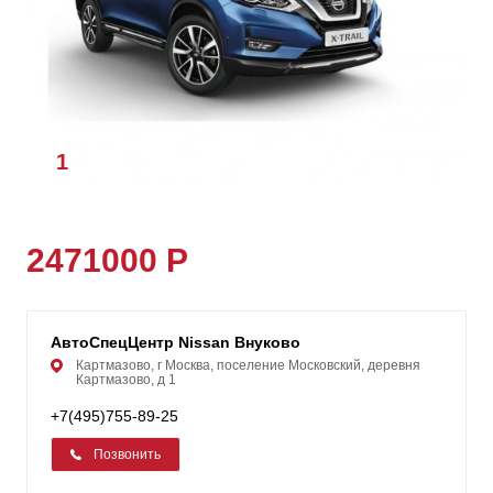
1
/
1
2471000 Р
АвтоСпецЦентр Nissan Внуково
Картмазово, г Москва, поселение Московский, деревня
Картмазово, д 1
+7(495)755-89-25
Позвонить