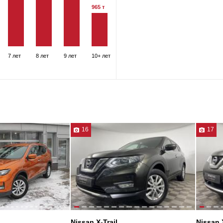
965 т
7 лет
8 лет
9 лет
10+ лет
16
17
Nissan X-Trail
Nissan X