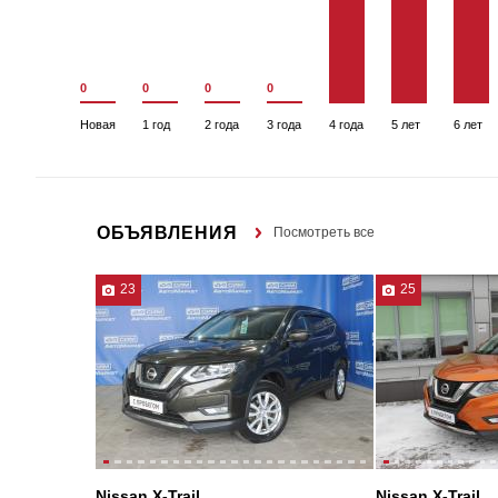
0
0
0
0
Новая
1 год
2 года
3 года
4 года
5 лет
6 лет
ОБЪЯВЛЕНИЯ
Посмотреть все
23
25
Nissan X-Trail
Nissan X-Trail