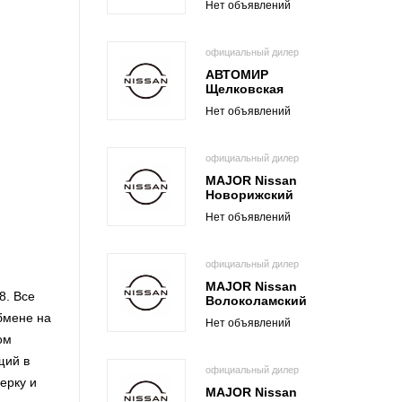
Нет объявлений
официальный дилер
АВТОМИР
Щелковская
Нет объявлений
официальный дилер
MAJOR Nissan
Новорижский
Нет объявлений
официальный дилер
MAJOR Nissan
8. Все
Волоколамский
бмене на
Нет объявлений
ом
щий в
официальный дилер
ерку и
MAJOR Nissan