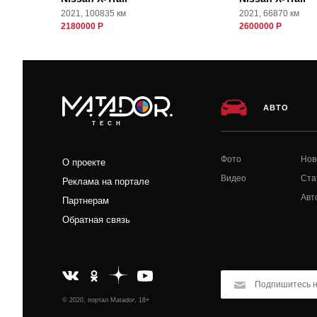
2021, 100835 км
2021, 66870 км
2180000 Р
2600000 Р
АВТО
TECH
Фото
Нов
О проекте
Видео
Ста
Реклама на портале
Авт
Партнерам
Обратная связь
© 2020, портал Matador, 18+