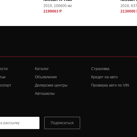
2019, 100600 км
2018, 63
2199063 Р
2130000 
ости
Каталог
Страховка
тьи
Объявления
Кредит на авто
оспорт
Дилерские центры
Проверка авто по VIN
Автошколы
Подписаться