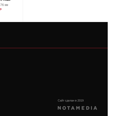
776 км
2017, 24206 км
Р
2430000 Р
Сайт сделан в 2019