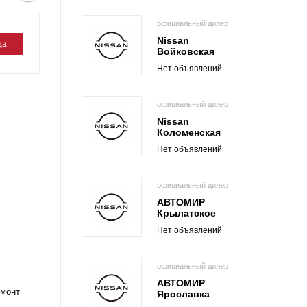
официальный дилер
Nissan
ца
Войковская
Нет объявлений
официальный дилер
Nissan
Коломенская
Нет объявлений
официальный дилер
АВТОМИР
Крылатское
Нет объявлений
официальный дилер
АВТОМИР
емонт
Ярославка