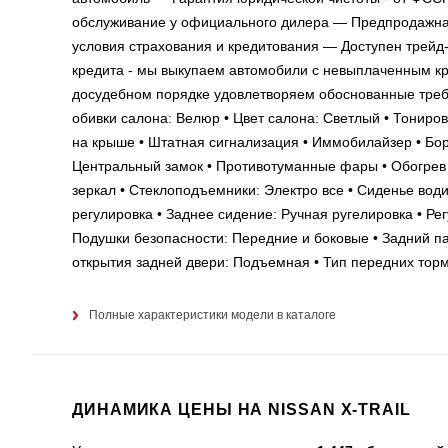
обслуживание у официального дилера — Предпродажная
условия страхования и кредитования — Доступен трейд
кредита - мы выкупаем автомобили с невыплаченным к
досудебном порядке удовлетворяем обоснованные требо
обивки салона: Велюр • Цвет салона: Светлый • Тониров
на крыше • Штатная сигнализация • Иммобилайзер • Бор
Центральный замок • Противотуманные фары • Обогрев 
зеркал • Стеклоподъемники: Электро все • Сиденье вод
регулировка • Заднее сидение: Ручная ругелировка • Ре
Подушки безопасности: Передние и боковые • Задний пар
открытия задней двери: Подъемная • Тип передних торм
Полные характеристики модели в каталоге
ДИНАМИКА ЦЕНЫ НА NISSAN X-TRAIL