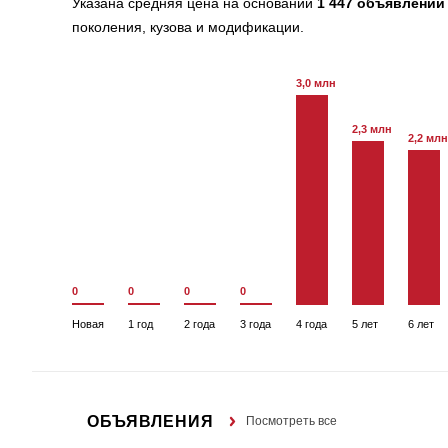
Указана средняя цена на основании
1 447 объявлений
поколения, кузова и модификации.
3,0 млн
2,3 млн
2,2 млн
0
0
0
0
Новая
1 год
2 года
3 года
4 года
5 лет
6 лет
ОБЪЯВЛЕНИЯ
Посмотреть все