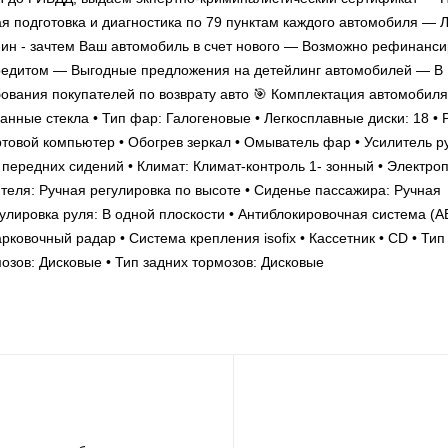
 подготовка и диагностика по 79 пунктам каждого автомобиля — 
-ин - зачтем Ваш автомобиль в счет нового — Возможно рефинанс
редитом — Выгодные предложения на детейлинг автомобилей — В
вания покупателей по возврату авто 🎯 Комплектация автомобиля:
анные стекла • Тип фар: Галогеновые • Легкосплавные диски: 18 • 
товой компьютер • Обогрев зеркал • Омыватель фар • Усилитель ру
передних сидений • Климат: Климат-контроль 1- зонный • Электро
ителя: Ручная регулировка по высоте • Сиденье пассажира: Ручная
гулировка руля: В одной плоскости • Антиблокировочная система (A
ковочный радар • Система крепления isofix • Кассетник • CD • Тип
озов: Дисковые • Тип задних тормозов: Дисковые