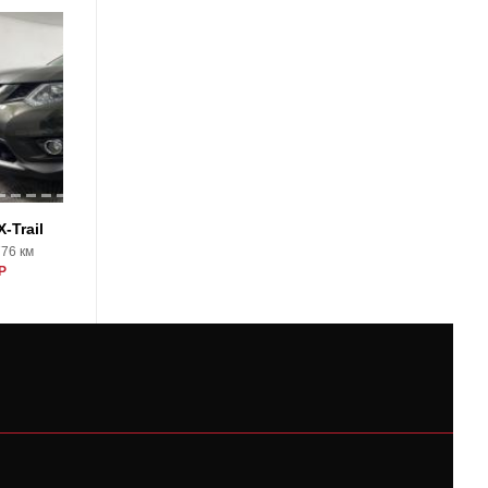
18
-Trail
Nissan X-Trail
776 км
2017, 24206 км
Р
2430000 Р