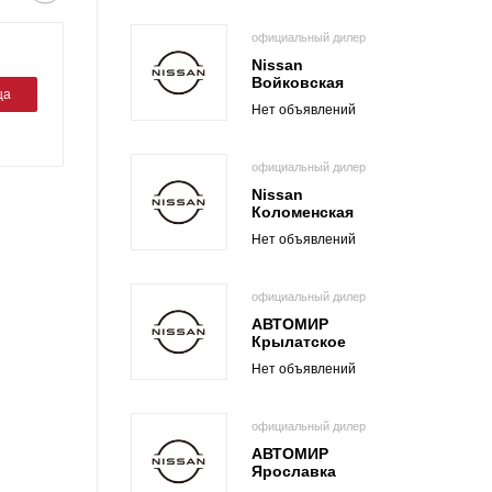
официальный дилер
Nissan
Войковская
ца
Нет объявлений
официальный дилер
Nissan
Коломенская
Нет объявлений
официальный дилер
АВТОМИР
Крылатское
Нет объявлений
официальный дилер
АВТОМИР
Ярославка