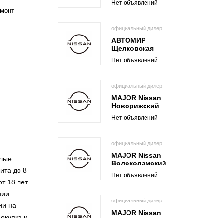
Нет объявлений
емонт
официальный дилер
АВТОМИР
Щелковская
Нет объявлений
официальный дилер
MAJOR Nissan
Новорижский
Нет объявлений
официальный дилер
MAJOR Nissan
плые
Волоколамский
ита до 8
Нет объявлений
т 18 лет
нии
официальный дилер
ии на
MAJOR Nissan
окупка и