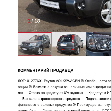
1
/
18
КОММЕНТАРИЙ ПРОДАВЦА
ЛОТ: 01277601 Реутов VOLKSWAGEN 🎯 Особенности а
опции 🎯 Возможна покупка за наличные или в кредит н
лет — Ставка по кредиту от 6% годовых — Кредитуем И
— Без залога транспортного средства — Подача заявки
финансово-страховых продуктов 🎯 Преимущества поку
автомобиль — Гарантия юридической чистоты - от ФСС