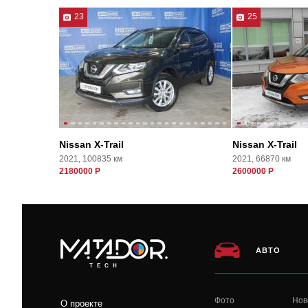
23
25
Nissan X-Trail
Nissan X-Trail
2021, 100835 км
2021, 66870 км
2180000 Р
2600000 Р
АВТО
TECH
Фото
Нов
О проекте