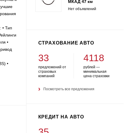
МКАД 47 км
Лучшие
Нет объявлений
ирования
 • Тип
Рейлинги
ля •
СТРАХОВАНИЕ АВТО
привод
33
4118
BS) •
предложений от
рублей —
страховых
минимальная
компаний
цена страховки
Посмотреть все предложения
КРЕДИТ НА АВТО
35