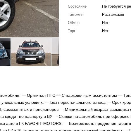
Состояние
Не требуется р
Таможня
Растаможен
Обмен
Нет
Торг
Нет
втомобиля: — Оригинал ПТС — C парковочным ассистентом — Те
а уникальных условиях: — Без первоначального взноса — Срок кред
П, самозанятых и пенсионеров — Минимальный возраст заемщика о
 на кредит по паспорту и ВУ — Скидки на автомобиль при оформле
пки авто в ГК FAVORIT MOTORS: — Возможность продления гарант
П до ГИБДД, выдаем экпертно-криминалистический сертификат — П