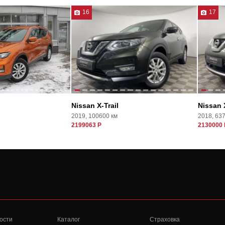
16
17
Nissan X-Trail
Nissan X
2019, 100600 км
2018, 63
2199063 Р
2130000 
ости
Каталог
Страховка