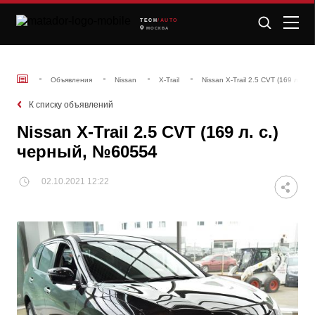
TECH
/AUTO
МОСКВА
Объявления
Nissan
X-Trail
Nissan X-Trail 2.5 CVT (169 л. с
К списку объявлений
Nissan X-Trail 2.5 CVT (169 л. с.)
черный, №60554
02.10.2021 12:22