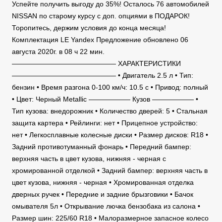
Успейте получить выгоду до 35%! Осталось 76 автомобилей
NISSAN по старому курсу с доп. опциями в ПОДАРОК!
Торопитесь, держим условия до конца месяца!
Комплектация LE Yandex Предложение обновлено 06
августа 2020г. в 08 ч 22 мин.
——————————————— ХАРАКТЕРИСТИКИ
——————————————— • Двигатель 2.5 л • Тип:
бензин • Время разгона 0-100 км/ч: 10.5 c • Привод: полный
• Цвет: Черный Metallic —————— Кузов —————— •
Тип кузова: внедорожник • Количество дверей: 5 • Стальная
защита картера • Рейлинги: нет • Прицепное устройство:
нет • Легкосплавные колесные диски • Размер дисков: R18 •
Задний противотуманный фонарь • Передний бампер:
верхняя часть в цвет кузова, нижняя - черная с
хромированной отделкой • Задний бампер: верхняя часть в
цвет кузова, нижняя - черная • Хромированная отделка
дверных ручек • Передние и задние брызговики • Бачок
омывателя 5л • Открывание лючка бензобака из салона •
Размер шин: 225/60 R18 • Малоразмерное запасное колесо