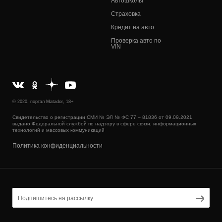
Автошколы
Страховка
Кредит на авто
Проверка авто по
VIN
© 2020, портал Matador, 18+
Свидетельство о регистрации СМИ № ЭЛ № ФС 77 – 81836 от 09.09.2021
выдано Федеральной службой по надзору в сфере связи, информационных
технологий и массовых коммуникаций
Политика конфиденциальности