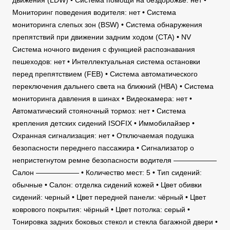
движения (LDW) • Система помощи на бездорожье: нет •
Мониторинг поведения водителя: нет • Система
мониторинга слепых зон (BSW) • Cистема обнаружения
препятствий при движении задним ходом (CTA) • NV
Система ночного видения с функцией распознавания
пешеходов: нет • Интеллектуальная система остановки
перед препятствием (FEB) • Система автоматического
переключения дальнего света на ближний (HBA) • Система
мониторинга давления в шинах • Видеокамера: нет •
Автоматический стояночный тормоз: нет • Система
крепления детских сидений ISOFIX • Иммобилайзер •
Охранная сигнализация: нет • Отключаемая подушка
безопасности переднего пассажира • Сигнализатор о
непристегнутом ремне безопасности водителя ——————
Салон —————— • Количество мест: 5 • Тип сидений:
обычные • Салон: отделка сидений кожей • Цвет обивки
сидений: черный • Цвет передней панели: чёрный • Цвет
коврового покрытия: чёрный • Цвет потолка: серый •
Тонировка задних боковых стекол и стекла багажной двери •