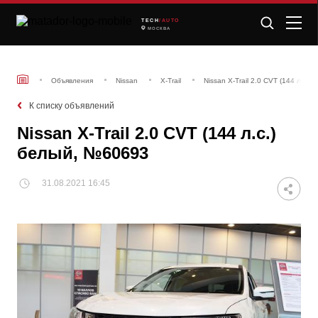
TECH
/AUTO
МОСКВА
Объявления
Nissan
X-Trail
Nissan X-Trail 2.0 CVT (144 л.с.
К списку объявлений
Nissan X-Trail 2.0 CVT (144 л.с.)
белый, №60693
31.08.2021 16:45