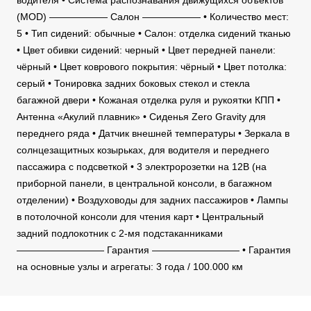
водителя • Система распознавания движущихся объектов
(MOD) —————— Салон —————— • Количество мест:
5 • Тип сидений: обычные • Салон: отделка сидений тканью
• Цвет обивки сидений: черный • Цвет передней панели:
чёрный • Цвет коврового покрытия: чёрный • Цвет потолка:
серый • Тонировка задних боковых стекол и стекла
багажной двери • Кожаная отделка руля и рукоятки КПП •
Антенна «Акулий плавник» • Сиденья Zero Gravity для
переднего ряда • Датчик внешней температуры • Зеркала в
солнцезащитных козырьках, для водителя и переднего
пассажира с подсветкой • 3 электророзетки на 12В (на
приборной панели, в центральной консоли, в багажном
отделении) • Воздуховоды для задних пассажиров • Лампы
в потолочной консоли для чтения карт • Центральный
задний подлокотник с 2-мя подстаканниками
————————— Гарантия ————————— • Гарантия
на основные узлы и агрегаты: 3 года / 100.000 км