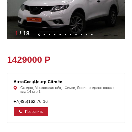
1
/
18
1429000 Р
АвтоСпецЦентр Citroën
Сходня, Московская обл, г Химки, Ленинградское шоссе,
влд 14 стр 1
+7(495)162-76-16
Позвонить