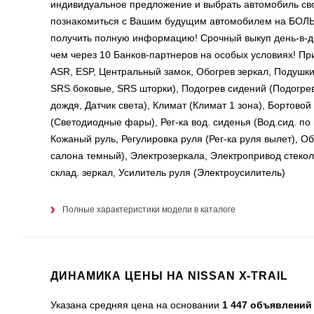
индивидуальное предложение и выбрать автомобиль сво
познакомиться с Вашим будущим автомобилем на Б
получить полную информацию! Срочный выкуп день-в-д
чем через 10 Банков-партнеров на особых условиях! 
ASR, ESP, Центральный замок, Обогрев зеркал, Подушк
SRS боковые, SRS шторки), Подогрев сидений (Подогрев 
дождя, Датчик света), Климат (Климат 1 зона), Бортов
(Светодиодные фары), Рег-ка вод. сиденья (Вод.сид. по г
Кожаный руль, Регулировка руля (Рег-ка руля вылет), О
салона темный), Электрозеркала, Электропривод стекол
склад. зеркал, Усилитель руля (Электроусилитель)
Полные характеристики модели в каталоге
ДИНАМИКА ЦЕНЫ НА NISSAN X-TRAIL
Указана средняя цена на основании
1 447 объявлений