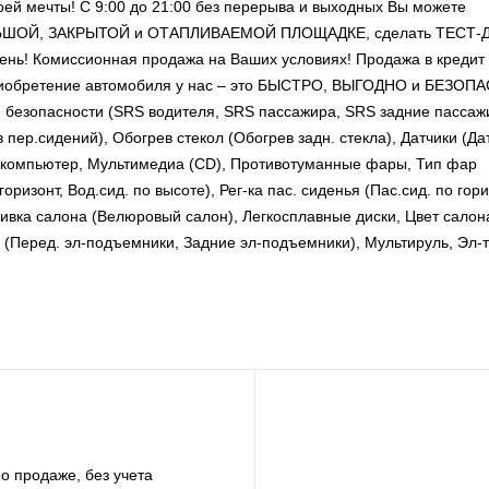
ей мечты! С 9:00 до 21:00 без перерыва и выходных Вы можете
ОЛЬШОЙ, ЗАКРЫТОЙ и ОТАПЛИВАЕМОЙ ПЛОЩАДКЕ, сделать ТЕСТ-
ень! Комиссионная продажа на Ваших условиях! Продажа в кредит
Приобретение автомобиля у нас – это БЫСТРО, ВЫГОДНО и БЕЗОП
и безопасности (SRS водителя, SRS пассажира, SRS задние пассаж
пер.сидений), Обогрев стекол (Обогрев задн. стекла), Датчики (Да
ой компьютер, Мультимедиа (CD), Противотуманные фары, Тип фар
оризонт, Вод.сид. по высоте), Рег-ка пас. сиденья (Пас.сид. по гори
бивка салона (Велюровый салон), Легкосплавные диски, Цвет салон
 (Перед. эл-подъемники, Задние эл-подъемники), Мультируль, Эл-
о продаже, без учета