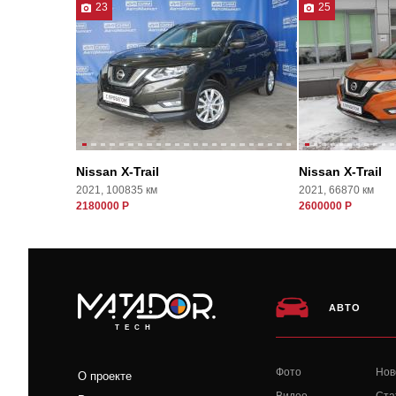
23
25
Nissan X-Trail
Nissan X-Trail
2021, 100835 км
2021, 66870 км
2180000 Р
2600000 Р
АВТО
TECH
Фото
Нов
О проекте