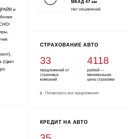
МКАД 47 км
ДРАЙВ и
Нет объявлений
 более
АСНО!
иры,
тчик
СТРАХОВАНИЕ АВТО
зонт),
33
4118
а (Цвет
тро
предложений от
рублей —
страховых
минимальная
компаний
цена страховки
Посмотреть все предложения
КРЕДИТ НА АВТО
35