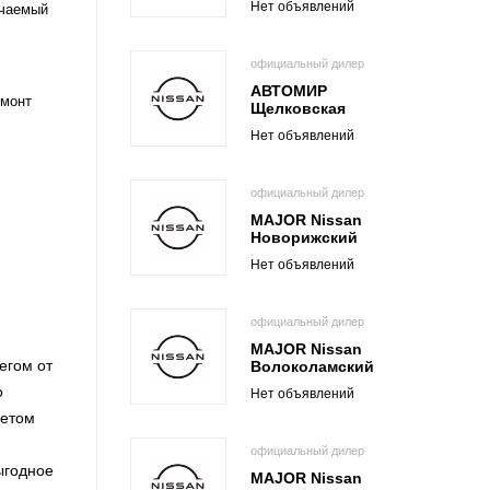
Нет объявлений
чаемый
официальный дилер
АВТОМИР
емонт
Щелковская
Нет объявлений
официальный дилер
MAJOR Nissan
Новорижский
Нет объявлений
официальный дилер
MAJOR Nissan
егом от
Волоколамский
о
Нет объявлений
кетом
официальный дилер
ыгодное
MAJOR Nissan