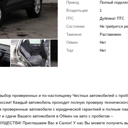
Привод
Полный подклю
Владельцев
1
ПТС
Дубликат ПТС
Состояние
Не требуется р
Таможня
Растаможен
Обмен
Нет
Торг
Нет
выбор проверенных и по-настоящему Честных автомобилей с проб
оссии! Каждый автомобиль проходит полную проверку техническог
ем проверенные автомобили с юридической гарантией и полным па
т и сдаче Вашего автомобиля в Обмен на авто с пробегом –
ВА! Приглашаем Вас в Салон! У нас Вы можете получить в