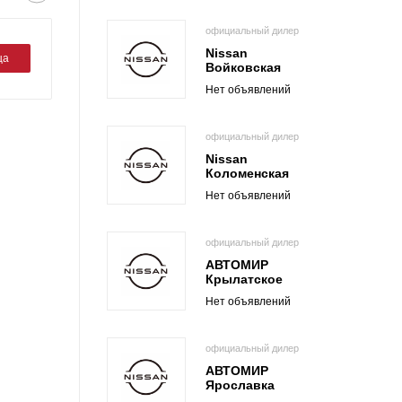
официальный дилер
Nissan
ца
Войковская
Нет объявлений
официальный дилер
Nissan
Коломенская
Нет объявлений
официальный дилер
АВТОМИР
Крылатское
Нет объявлений
официальный дилер
АВТОМИР
Ярославка