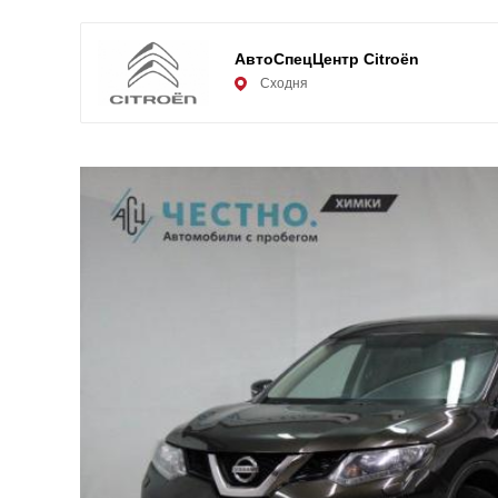
АвтоСпецЦентр Citroën
Сходня