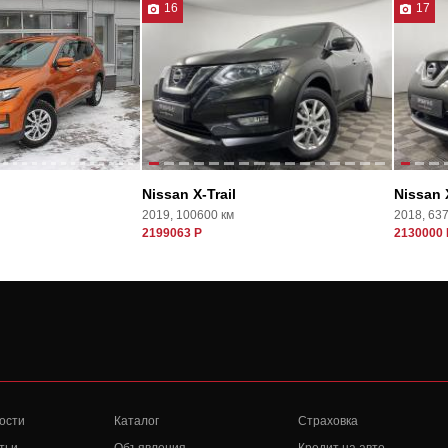
16
17
Nissan X-Trail
Nissan X
2019, 100600 км
2018, 63
2199063 Р
2130000 
ости
Каталог
Страховка