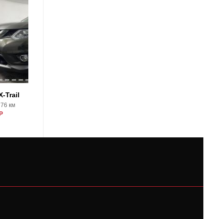
18
-Trail
Nissan X-Trail
776 км
2017, 24206 км
Р
2430000 Р