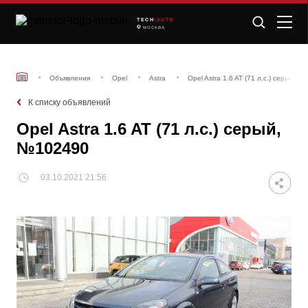
TECH
/AUTO
МОСКВА
Объявления
Opel
Astra
Opel Astra 1.6 AT (71 л.с.) серый, 
К списку объявлений
Opel Astra 1.6 AT (71 л.с.) серый,
№102490
03.10.2021 21:56