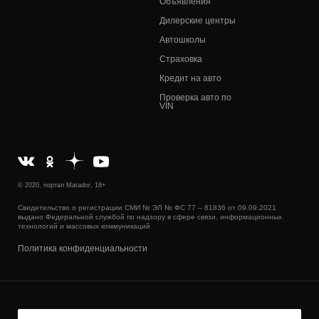
Объявления
Дилерские центры
Автошколы
Страховка
Кредит на авто
Проверка авто по
VIN
© 2020, портал Matador, 18+
Свидетельство о регистрации СМИ № ЭЛ № ФС 77 – 81836 от 09.09.2021
выдано Федеральной службой по надзору в сфере связи, информационных
технологий и массовых коммуникаций
Политика конфиденциальности