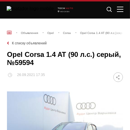
TECH
/AUTO
МОСКВА
Объявления
Opel
Corsa
Opel Corsa 1.4 AT (90 л.с.) серый,
К списку объявлений
Opel Corsa 1.4 AT (90 л.с.) серый,
№59594
26.09.2021 17:35