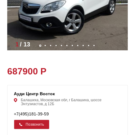
1
/
13
687900 Р
Ауди Центр Восток
Балашиха, Московская обл, г Балашиха, шоссе
Энтузиастов, д 12Б
+7(495)181-39-59
Позвонить