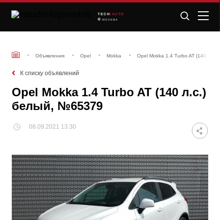
TECH
/AUTO
МОСКВА
Объявления
Opel
Mokka
Opel Mokka 1.4 Turbo AT (140 л.с.
К списку объявлений
Opel Mokka 1.4 Turbo AT (140 л.с.)
белый, №65379
08.09.2021 13:30