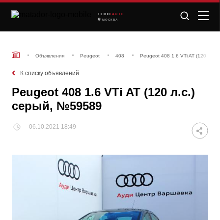
TECH
/AUTO
МОСКВА
Объявления
Peugeot
408
Peugeot 408 1.6 VTi AT (120 л.с.
К списку объявлений
Peugeot 408 1.6 VTi AT (120 л.с.)
серый, №59589
06.10.2021 18:49