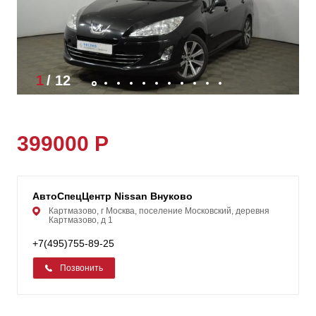
1
/
12
399000 Р
АвтоСпецЦентр Nissan Внуково
Картмазово, г Москва, поселение Московский, деревня
Картмазово, д 1
+7(495)755-89-25
Позвонить