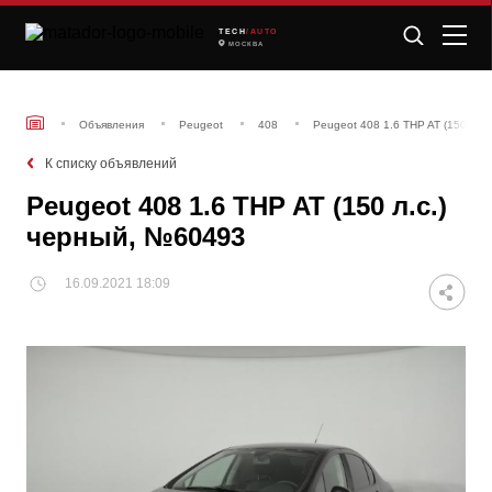
TECH
/AUTO
МОСКВА
Объявления
Peugeot
408
Peugeot 408 1.6 THP AT (150 л.с
К списку объявлений
Peugeot 408 1.6 THP AT (150 л.с.)
черный, №60493
16.09.2021 18:09