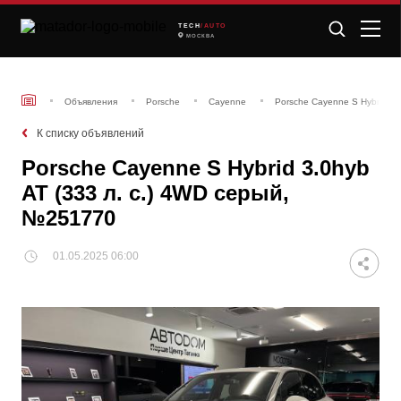
TECH
/AUTO
МОСКВА
Объявления
Porsche
Cayenne
Porsche Cayenne S Hybrid 3.
К списку объявлений
Porsche Cayenne S Hybrid 3.0hyb
AT (333 л. с.) 4WD серый,
№251770
01.05.2025 06:00