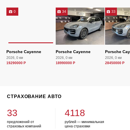
0
34
33
Porsche Cayenne
Porsche Cayenne
Porsche Ca
2026, 0 км
2026, 0 км
2026, 0 км
19290000 Р
18990000 Р
28450000 Р
СТРАХОВАНИЕ АВТО
33
4118
предложений от
рублей — минимальная
страховых компаний
цена страховки