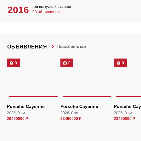
год выпуска и старше
2016
93 объявления
ОБЪЯВЛЕНИЯ
Посмотреть все
0
0
0
Porsche Cayenne
Porsche Cayenne
Porsche Ca
2026, 0 км
2026, 0 км
2026, 0 км
29490000 Р
23490000 Р
23490000 Р