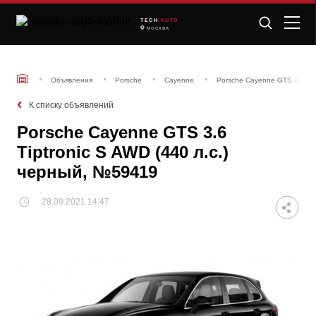
TECH
/AUTO
МОСКВА
Объявления
Porsche
Cayenne
Porsche Cayenne GTS 3.6 Tip
К списку объявлений
Porsche Cayenne GTS 3.6
Tiptronic S AWD (440 л.с.)
черный, №59419
28.09.2021 14:47