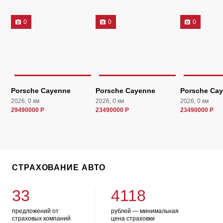
0
0
0
Porsche Cayenne
Porsche Cayenne
Porsche Ca
2026, 0 км
2026, 0 км
2026, 0 км
29490000 Р
23490000 Р
23490000 Р
СТРАХОВАНИЕ АВТО
33
4118
предложений от
рублей — минимальная
страховых компаний
цена страховки