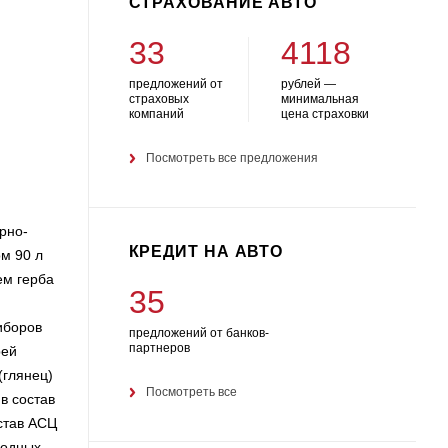
СТРАХОВАНИЕ АВТО
33
4118
предложений от
рублей —
страховых
минимальная
компаний
цена страховки
Посмотреть все предложения
рно-
КРЕДИТ НА АВТО
м 90 л
ем герба
35
иборов
предложений от банков-
партнеров
рей
(глянец)
Посмотреть все
в состав
став АСЦ
ходных.