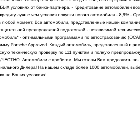
БЫХ условиях от банка-партнера. - Кредитование автомобилей во
о кредиту лучше чем условия покупки нового автомобиля - 8,9% - Ср
а в любой момент; Все автомобили, представленные нашей компани
- тщательной предпродажной подготовкой - независимой техническ
томобиль* - оптимальными программами по автострахованию (ОСА
му Porsche Approved. Каждый автомобиль, представленный в ра
сную техническую проверку по 111 пунктам и полную предпродаж
Ц/ЧЕСТНО. Автомобили с пробегом. Мы готовы Вам предложить по-
ального Дилера! На нашем складе более 1000 автомобилей, выб
ажа на Ваших условиях! ________________________________
.