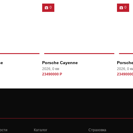
0
0
ne
Porsche Cayenne
Porsch
2026, 0 км
2026, 0 к
23490000 Р
23490000
ости
Каталог
Страховка