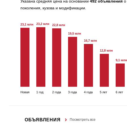
Указана средняя цена на основании
492 объявлений
о 
поколения, кузова и модификации.
23,2 млн
23,1 млн
22,8 млн
19,5 млн
16,7 млн
12,8 млн
9,1 млн
Новая
1 год
2 года
3 года
4 года
5 лет
6 лет
ОБЪЯВЛЕНИЯ
Посмотреть все