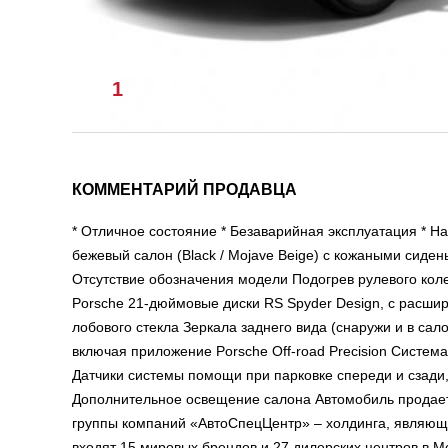
1
/
1
КОММЕНТАРИЙ ПРОДАВЦА
* Отличное состояние * Безаварийная эксплуатация * Н
бежевый салон (Black / Mojave Beige) с кожаными сиде
Отсутствие обозначения модели Подогрев рулевого ко
Porsche 21-дюймовые диски RS Spyder Design, с расши
лобового стекла Зеркала заднего вида (снаружи и в са
включая приложение Porsche Off-road Precision Систе
Датчики системы помощи при парковке спереди и сзади, 
Дополнительное освещение салона Автомобиль продает
группы компаний «АвтоСпецЦентр» – холдинга, являюще
входят 15 мировых брендов и 27 дилерских центров в М