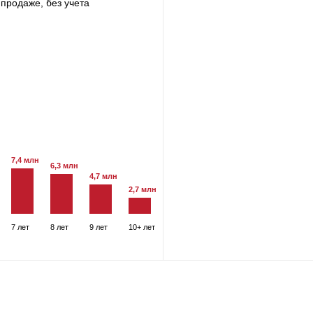
продаже, без учета
7,4 млн
6,3 млн
4,7 млн
2,7 млн
7 лет
8 лет
9 лет
10+ лет