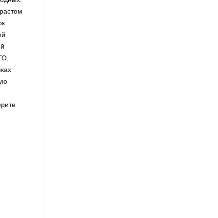
зрастом
ок
ей
ой
ГО,
мках
ную
ерите