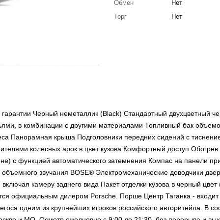
Обмен
Нет
Торг
Нет
а гарантии Черный неметаллик (Black) Стандартный двухцветный че
ньями, в комбинации с другими материалами Топливный бак объемо
леса Панорамная крыша Подголовники передних сидений с тиснени
рителями колесных арок в цвет кузова Комфортный доступ Обогрев
лоне) с функцией автоматического затемнения Компас на панели пр
ма объемного звучания BOSE® Электромеханические доводчики две
включая камеру заднего вида Пакет отделки кузова в черный цвет 
ся официальным дилером Porsche. Порше Центр Таганка - входит 
гося одним из крупнейших игроков российского авторитейла. В со
оскве и МО. Осмотр ежедневно с 9:00 до 21:30, без перерыва и вы