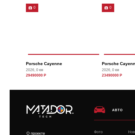
0
0
Porsche Cayenne
Porsche Cayen
2026, 0 км
2026, 0 км
29490000 Р
23490000 Р
АВТО
TECH
Фото
Нов
О проекте