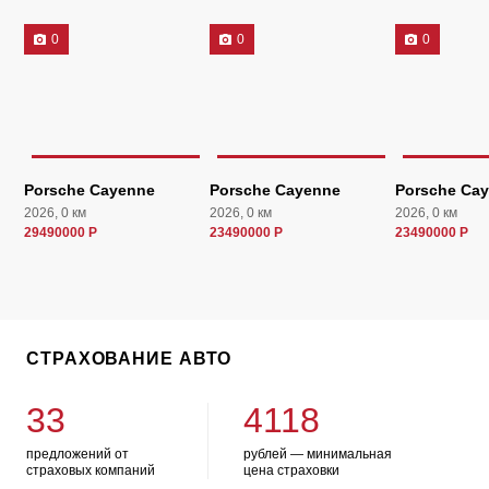
0
0
0
Porsche Cayenne
Porsche Cayenne
Porsche Ca
2026, 0 км
2026, 0 км
2026, 0 км
29490000 Р
23490000 Р
23490000 Р
СТРАХОВАНИЕ АВТО
33
4118
предложений от
рублей — минимальная
страховых компаний
цена страховки