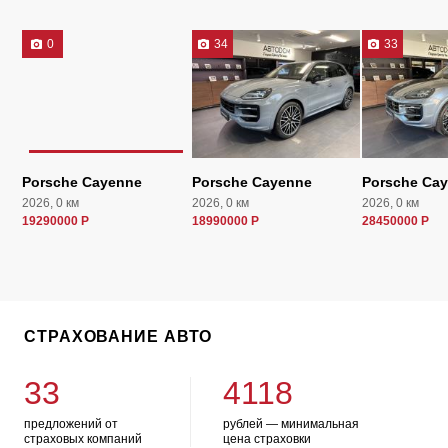
0
34
33
Porsche Cayenne
Porsche Cayenne
Porsche Ca
2026, 0 км
2026, 0 км
2026, 0 км
19290000 Р
18990000 Р
28450000 Р
СТРАХОВАНИЕ АВТО
33
4118
предложений от
рублей — минимальная
страховых компаний
цена страховки