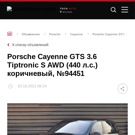
TECH
/AUTO
МОСКВА
Объявления
Porsche
Cayenne
Porsche Cayenne GTS 3.6 Tip
К списку объявлений
Porsche Cayenne GTS 3.6
Tiptronic S AWD (440 л.с.)
коричневый, №94451
03.10.2021 06:24