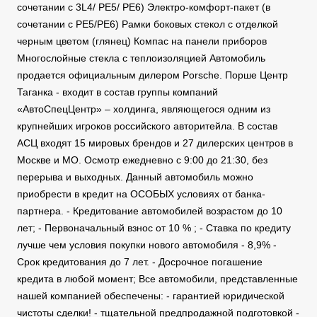
сочетании с 3L4/ PE5/ PE6) Электро-комфорт-пакет (в
сочетании с PE5/PE6) Рамки боковых стекол с отделкой
черным цветом (глянец) Компас на панели приборов
Многослойные стекла с теплоизоляцией Автомобиль
продается официальным дилером Porsche. Порше Центр
Таганка - входит в состав группы компаний
«АвтоСпецЦентр» – холдинга, являющегося одним из
крупнейших игроков российского авторитейла. В состав
АСЦ входят 15 мировых брендов и 27 дилерских центров в
Москве и МО. Осмотр ежедневно с 9:00 до 21:30, без
перерыва и выходных. Данный автомобиль можно
приобрести в кредит на ОСОБЫХ условиях от банка-
партнера. - Кредитование автомобилей возрастом до 10
лет; - Первоначальный взнос от 10 % ; - Ставка по кредиту
лучше чем условия покупки нового автомобиля - 8,9% -
Срок кредитования до 7 лет. - Досрочное погашение
кредита в любой момент; Все автомобили, представленные
нашей компанией обеспечены: - гарантией юридической
чистоты сделки! - тщательной предпродажной подготовкой -