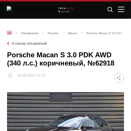
TECH
/AUTO
МОСКВА
Объявления
Porsche
Macan
Porsche Macan S 3.0 PDK AWD 
К списку объявлений
Porsche Macan S 3.0 PDK AWD
(340 л.с.) коричневый, №62918
26.09.2021 21:22