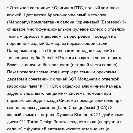
* Отличное состояние * Оригинал ПТС, полный комплект
ключей. Цвет кузова Красно-коричневый металлик
(Mahogany) Комплектация салона Коричневый (Espresso) 3-
спицевое многофункциональное рулевое колесо с отделкой
темным ореховым деревом, с подогревом Накладки на
передний и задний бампер из нержавеющей стали
Панорамная крыша Подголовники передних сидений с
тиснением герба Porsche Релинги на крыше черного цвета
Боковые подушки безопасности (в задней части салона)
Пакет отделки элементов интерьера темным ореховым
деревом в сочетании с опцией 6Q7 Молдинги с отделкой
карбоном Рычаг КПП PDK с отделкой алюминием Камера
заднего вида, включая датчики системы помощи при
парковке спереди и сзади Система помощи водителю при
смене полосы движения (Lane Change Assist (LCA)) 3-
зонный климат-контроль Функция Bluetooth® 21-дюймовые
диски 911 Turbo Design Зеркала заднего вида (снаружи и в
салоне) с функцией автоматического затемнения (в