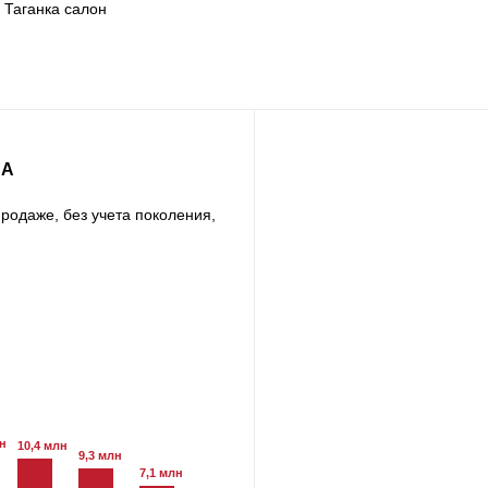
. Таганка салон
RA
родаже, без учета поколения,
лн
10,4 млн
9,3 млн
7,1 млн