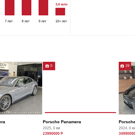
3,6 млн
7 лет
8 лет
9 лет
10+ лет
0
39
era
Porsche Panamera
Porsch
2025, 0 км
2024, 0 к
23990000 Р
34990000