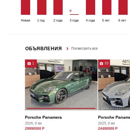
0
Новая
1 год
2 года
3 года
4 года
5 лет
6 лет
ОБЪЯВЛЕНИЯ
Посмотреть все
1
33
Porsche Panamera
Porsche Panam
2026, 0 км
2025, 0 км
29990000 Р
24490000 Р