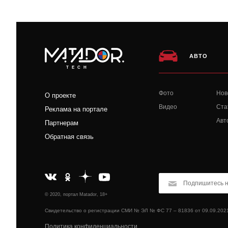
АВТО
TECH
Фото
Нов
О проекте
Видео
Ста
Реклама на портале
Авт
Партнерам
Обратная связь
© 2020, портал Matador, 18+
Свидетельство о регистрации СМИ № ЭЛ № ФС 77 – 81836 от 09.09.202
Политика конфиденциальности