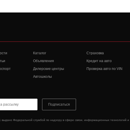
ости
Каталог
Страховка
тьи
Объявления
Кредит на авто
оспорт
Дилерские центры
Проверка авто по VIN
Автошколы
Подписаться
1 выдано Федеральной службой по надзору в сфере связи, информационных технологий и