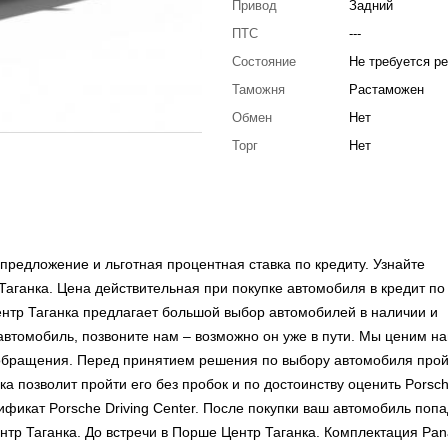
Привод
Задний
ПТС
---
Состояние
Не требуется р
Таможня
Растаможен
Обмен
Нет
Торг
Нет
редложение и льготная процентная ставка по кредиту. Узнайте
аганка. Цена действительная при покупке автомобиля в кредит по
нтр Таганка предлагает большой выбор автомобилей в наличии и
втомобиль, позвоните нам – возможно он уже в пути. Мы ценим н
 обращения. Перед принятием решения по выбору автомобиля про
а позволит пройти его без пробок и по достоинству оценить Porsch
икат Porsche Driving Center. После покупки ваш автомобиль попа
р Таганка. До встречи в Порше Центр Таганка. Комплектация Pa