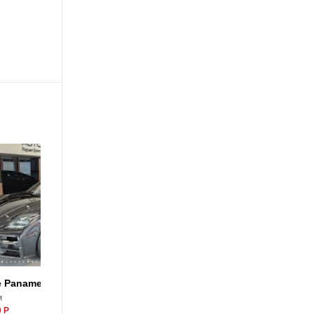
0
e Panamera
Porsche Panamera
м
2024, 0 км
 Р
23990000 Р