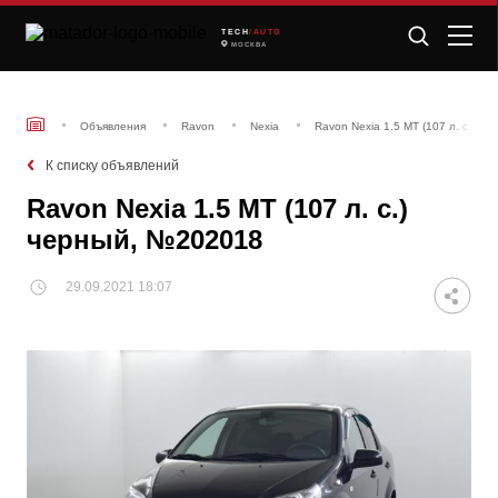
TECH
/AUTO
МОСКВА
Объявления
Ravon
Nexia
Ravon Nexia 1.5 MT (107 л. с.) ч
К списку объявлений
Ravon Nexia 1.5 MT (107 л. с.)
черный, №202018
29.09.2021 18:07