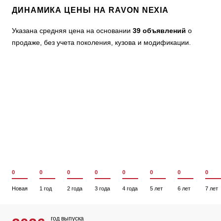
ДИНАМИКА ЦЕНЫ НА RAVON NEXIA
Указана средняя цена на основании
39 объявлений
о
продаже, без учета поколения, кузова и модификации.
0
0
0
0
0
0
0
0
Новая
1 год
2 года
3 года
4 года
5 лет
6 лет
7 лет
год выпуска