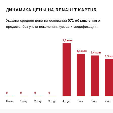
ДИНАМИКА ЦЕНЫ НА RENAULT KAPTUR
Указана средняя цена на основании
571 объявления
о
продаже, без учета поколения, кузова и модификации.
1,8 млн
1,5 млн
1,4 млн
1,3 м
0
0
0
0
Новая
1 год
2 года
3 года
4 года
5 лет
6 лет
7 лет