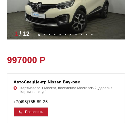
1
/
12
997000 Р
АвтоСпецЦентр Nissan Внуково
Картмазово, г Москва, поселение Московский, деревня
Картмазово, д 1
+7(495)755-89-25
Позвонить