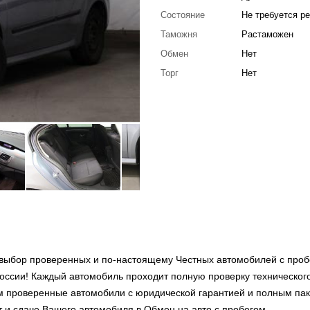
Состояние
Не требуется р
Таможня
Растаможен
Обмен
Нет
Торг
Нет
выбор проверенных и по-настоящему Честных автомобилей с проб
оссии! Каждый автомобиль проходит полную проверку техническог
ем проверенные автомобили с юридической гарантией и полным па
т и сдаче Вашего автомобиля в Обмен на авто с пробегом –