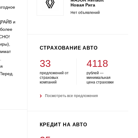
Новая Рига
ыгодное
Нет объявлений
ДРАЙВ и
 более
АСНО!
иры),
СТРАХОВАНИЕ АВТО
Климат
.
33
4118
ля
предложений от
рублей —
(Перед.
страховых
минимальная
компаний
цена страховки
Посмотреть все предложения
КРЕДИТ НА АВТО