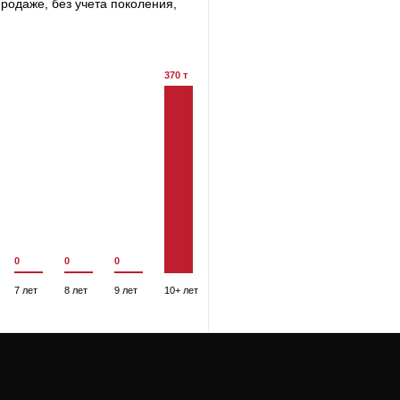
родаже, без учета поколения,
370 т
0
0
0
7 лет
8 лет
9 лет
10+ лет