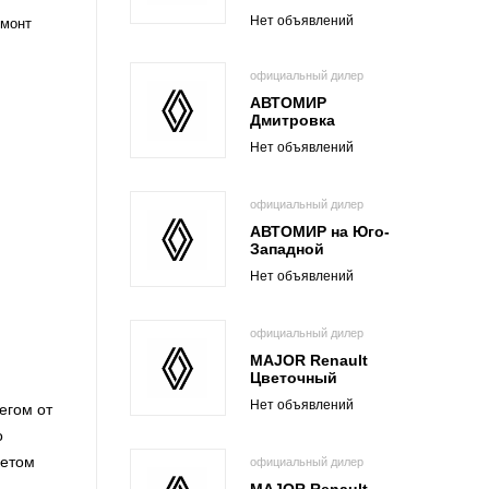
Нет объявлений
емонт
официальный дилер
АВТОМИР
Дмитровка
Нет объявлений
официальный дилер
АВТОМИР на Юго-
Западной
Нет объявлений
официальный дилер
MAJOR Renault
Цветочный
Нет объявлений
егом от
о
кетом
официальный дилер
MAJOR Renault