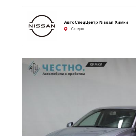
АвтоСпецЦентр Nissan Химки
Сходня