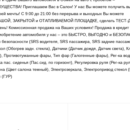
ВА! Приглашаем Вас в Салон! У нас Вы можете получить в
ей мечты! С 9:00 до 21:00 без перерыва и выходных Вы можете
ОЛЬШОЙ, ЗАКРЫТОЙ и ОТАПЛИВАЕМОЙ ПЛОЩАДКЕ, сделать ТЕСТ-
ень! Комиссионная продажа на Ваших условиях! Продажа в кредит
Приобретение автомобиля у нас – это БЫСТРО, ВЫГОДНО и БЕЗОП
и безопасности (SRS водителя, SRS пассажира, SRS задние пассаж
л (Обогрев задн. стекла), Датчики (Датчик дождя, Датчик света), 
), Противотуманные фары, Тип фар (Галогенные фары), Рег-ка вод
ка пас. сиденья (Пас.сид. по горизонт), Регулировка руля (Рег-ка ру
она (Цвет салона темный), Электрозеркала, Электропривод стекол 
 (ГУР)