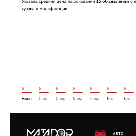
Указана средняя цена на основании
15 объявлений
о п
кузова и модификации.
0
0
0
0
0
0
0
Новая
1 год
2 года
3 года
4 года
5 лет
6 лет
АВТО