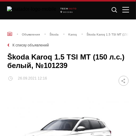
TECH
/AUTO
МОСКВА
Объявления
Škoda
Karoq
Škoda Karoq 1.5 TSI MT (150 л.с
К списку объявлений
Škoda Karoq 1.5 TSI MT (150 л.с.)
белый, №101239
26.09.2021 12:16