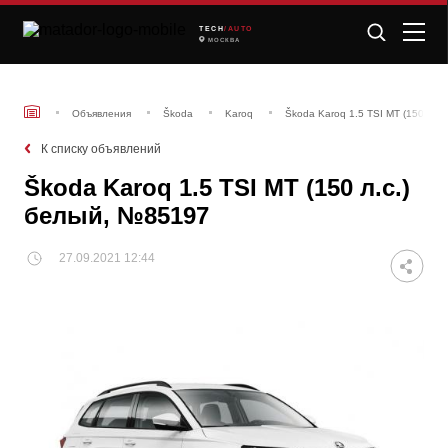
TECH
/AUTO
МОСКВА
Объявления
Škoda
Karoq
Škoda Karoq 1.5 TSI MT (150 л.с
К списку объявлений
Škoda Karoq 1.5 TSI MT (150 л.с.)
белый, №85197
27.09.2021 12:44