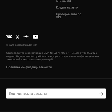
Страховка
Кредит на авто
Проверка авто по
VIN
© 2020, портал Matador, 18+
Свидетельство о регистрации СМИ № ЭЛ № ФС 77 – 81836 от 09.09.2021
выдано Федеральной службой по надзору в сфере связи, информационных
технологий и массовых коммуникаций
Политика конфиденциальности