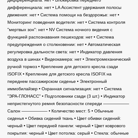
дифференциала: нет • Блокировка переднего
дифференциала: нет • LA Ассистент удержания полосы
движения: нет • Система помощи на бездорожье: нет •
Мониторинг поведения водителя: нет • Система контроля
"мертвых зон": нет • NV Система ночного видения с
функцией распознавания пешеходов: нет • Система
предупреждения о столкновении: нет • Автоматическая
регулировка дальности света: нет • Индикатор давления
воздуха в шинах • Видеокамера: нет • Электромеханический
ручной тормоз • Крепление для детского кресла сзади
ISOFIX • Крепление для детского кресла ISOFIX на
переднем пассажирском сиденье • Электронный
иммобилайзер • Охранная сигнализация: нет • Система
"ЭРА-ГЛОНАСС" • Подголовники сзади (3 шт.) • Индикатор
непристегнутого ремня безопасности спереди ——————
Салон —————— • Количество мест: 5 • Обычные
сиденья • Обивка сидений ткань • Цвет обивки сидений:
черный • Цвет передней панели: черный • Цвет коврового
покрытия: черный • Цвет потолка: серый • Стекла: обычные