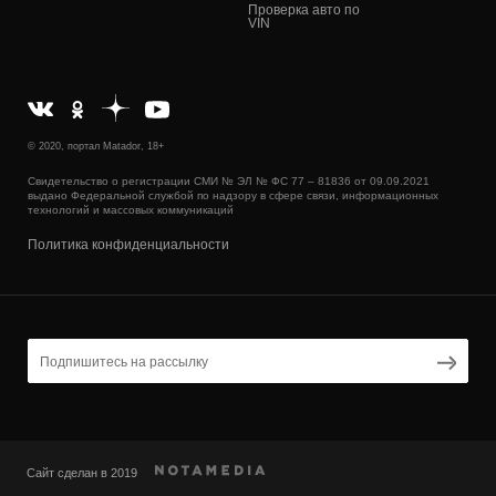
Проверка авто по
VIN
© 2020, портал Matador, 18+
Свидетельство о регистрации СМИ № ЭЛ № ФС 77 – 81836 от 09.09.2021
выдано Федеральной службой по надзору в сфере связи, информационных
технологий и массовых коммуникаций
Политика конфиденциальности
Сайт сделан в 2019