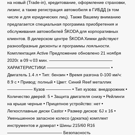
на новый (Trade-in), кредитование, оформление страховки,
лизинг, а также регистрация автомобиля в ГИБДД (в том
числе и для юридических лиц). Также Вашему вниманию
предлагается специальная программа приобретения и
обслуживания автомобилей ŠKODA для корпоративных
клиентов. В дилерском центре ŠKODA Химки действуют
разнообразные дисконты и программы лояльности.
Комплектация Active Предложение обновлено 21 ноября
2020г. в 09 ч 03 мин. ———————————————
ХАРАКТЕРИСТИКИ ——————————————— •
Двигатель 1.4 л • Тип: бензин • Время разгона 0-100 км/ч:
8.9 c • Привод: полный • Цвет: Синий Reef металлик
—————— Кузов —————— • Тип кузова: внедорожник •
Количество дверей: 5 • Защита двигателя снизу • Рейлинги
на крыше черные • Прицепное устройство: нет •
Легкосплавные диски Castor • Размер дисков: 6J x 16 •
Уменьшенное запасное колесо (докатка) комплект
инструментов и домкрат • Шины 215/60 R16
————————————— Безопасность