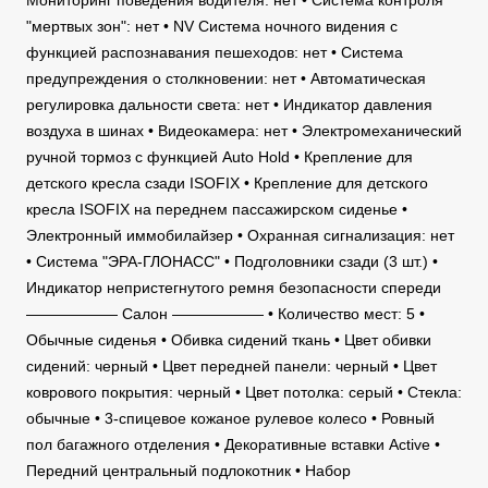
Мониторинг поведения водителя: нет • Система контроля
"мертвых зон": нет • NV Система ночного видения с
функцией распознавания пешеходов: нет • Система
предупреждения о столкновении: нет • Автоматическая
регулировка дальности света: нет • Индикатор давления
воздуха в шинах • Видеокамера: нет • Электромеханический
ручной тормоз с функцией Auto Hold • Крепление для
детского кресла сзади ISOFIX • Крепление для детского
кресла ISOFIX на переднем пассажирском сиденье •
Электронный иммобилайзер • Охранная сигнализация: нет
• Система "ЭРА-ГЛОНАСС" • Подголовники сзади (3 шт.) •
Индикатор непристегнутого ремня безопасности спереди
—————— Салон —————— • Количество мест: 5 •
Обычные сиденья • Обивка сидений ткань • Цвет обивки
сидений: черный • Цвет передней панели: черный • Цвет
коврового покрытия: черный • Цвет потолка: серый • Стекла:
обычные • 3-спицевое кожаное рулевое колесо • Ровный
пол багажного отделения • Декоративные вставки Active •
Передний центральный подлокотник • Набор