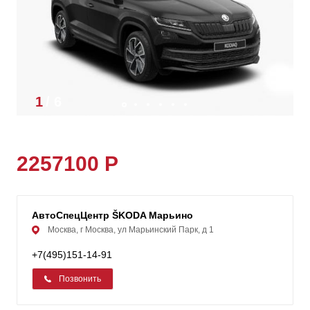
1
/
6
2257100 Р
АвтоСпецЦентр ŠKODA Марьино
Москва, г Москва, ул Марьинский Парк, д 1
+7(495)151-14-91
Позвонить