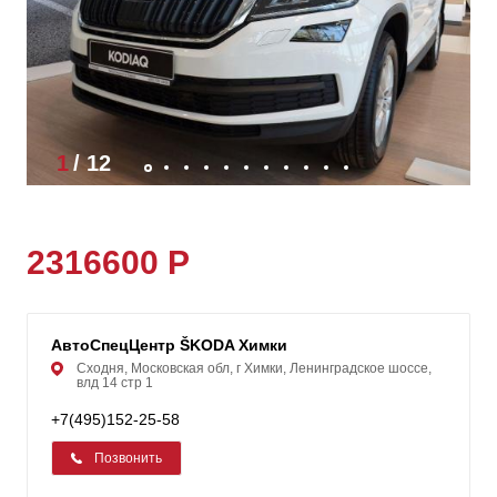
1
/
12
2316600 Р
АвтоСпецЦентр ŠKODA Химки
Сходня, Московская обл, г Химки, Ленинградское шоссе,
влд 14 стр 1
+7(495)152-25-58
Позвонить