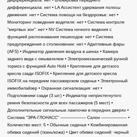
дифференциала: нет • Блокировка переднего
дифференциала: нет • LA Ассистент удержания полосы
движения: нет • Система помощи на бездорожье: нет •
Мониторинг поведения водителя: нет • Система контроля
"мертвых зон": нет • NV Система ночного видения с
функцией распознавания пешеходов: нет • Система
предупреждения о столкновении: нет • Адаптивные фары
(AFS) • Индикатор давления воздуха в шинах • Камера
заднего вида с омывателем • Электромеханический ручной
тормоз с функцией Auto Hold • Крепление для детского
кресла сзади ISOFIX • Крепление для детского кресла
ISOFIX на переднем пассажирском сиденье • Электронный
иммобилайзер • Охранная сигнализация: нет •
Подголовники сзади (3 шт.) • Индикатор непристегнутого
ремня безопасности для всех пассажиров (5 мест) •
Дополнительные сигнальные лампочки в передних дверях •
Система "ЭРА-ГЛОНАСС" —————— Салон —————— •
Количество мест: 5 • Обычные сиденья • Комбинированная
обивка сидений (ткань/кожа) • Цвет обивки сидений: черный