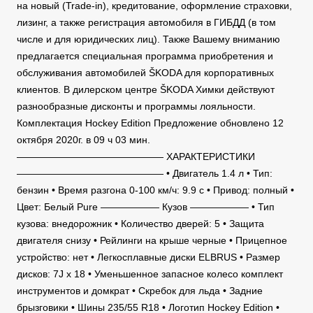
на новый (Trade-in), кредитование, оформление страховки,
лизинг, а также регистрация автомобиля в ГИБДД (в том
числе и для юридических лиц). Также Вашему вниманию
предлагается специальная программа приобретения и
обслуживания автомобилей ŠKODA для корпоративных
клиентов. В дилерском центре ŠKODA Химки действуют
разнообразные дисконты и программы лояльности.
Комплектация Hockey Edition Предложение обновлено 12
октября 2020г. в 09 ч 03 мин.
——————————————— ХАРАКТЕРИСТИКИ
——————————————— • Двигатель 1.4 л • Тип:
бензин • Время разгона 0-100 км/ч: 9.9 c • Привод: полный •
Цвет: Белый Pure —————— Кузов —————— • Тип
кузова: внедорожник • Количество дверей: 5 • Защита
двигателя снизу • Рейлинги на крыше черные • Прицепное
устройство: нет • Легкосплавные диски ELBRUS • Размер
дисков: 7J x 18 • Уменьшенное запасное колесо комплект
инструментов и домкрат • Скребок для льда • Задние
брызговики • Шины 235/55 R18 • Логотип Hockey Edition •