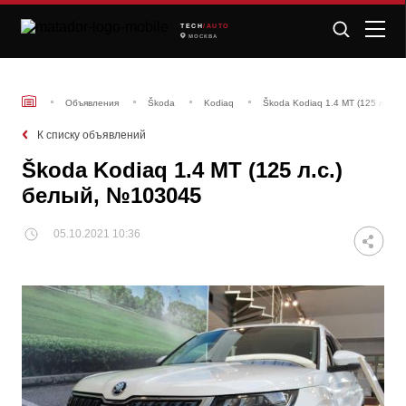
TECH
/AUTO
МОСКВА
Объявления
Škoda
Kodiaq
Škoda Kodiaq 1.4 MT (125 л.с.)
К списку объявлений
Škoda Kodiaq 1.4 MT (125 л.с.)
белый, №103045
05.10.2021 10:36